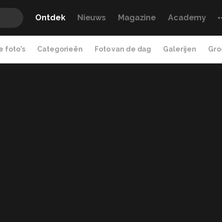
Ontdek
Nieuws
Magazine
Academy
 foto's
Categorieën
Foto van de dag
Galerijen
Gro