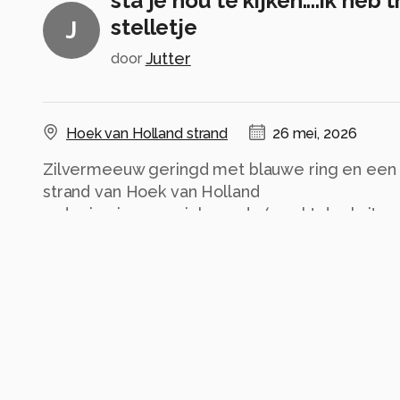
sta je nou te kijken....ik heb 
stelletje
J
Jutter
door
Hoek van Holland strand
26 mei, 2026
Zilvermeeuw geringd met blauwe ring en een ro
strand van Hoek van Holland
rode ring is een unieke code (maakt deel uit v
blauwe ring is duidelijker waarneembaar, houdt 
weer gevangen hoeft te worden
Alle rechten voorbehouden
Instellingen