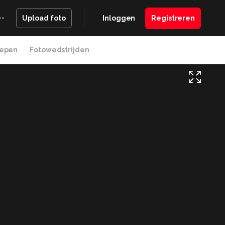
Inloggen
Registreren
Upload foto
epen
Fotowedstrijden