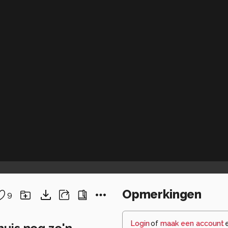
Opmerkingen
9
Login
of
maak een account