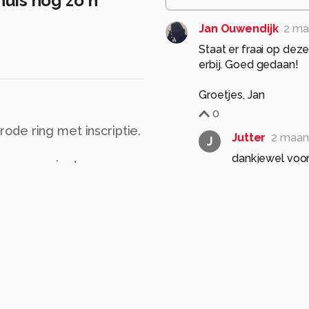
thuis nog zo'n
Jan Ouwendijk
2 ma
Staat er fraai op dez
erbij. Goed gedaan!
Groetjes, Jan
0
de ring met inscriptie.
Jutter
2 maan
J
dankjewel voo
an een project
0
in dat de vogel niet