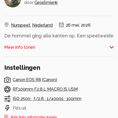
door
GejaSmienk
Nunspeet
,
Nederland
26 mei, 2026
De hommel ging alle kanten op. Een speelweide
voor ze!
Meer info tonen
Alle rechten voorbehouden
Instellingen
Canon EOS R8
(
Canon
)
RF100mm F2.8 L MACRO IS USM
ISO 2500 ·
ƒ/2.8 ·
1/4000s ·
100mm
Flits uit
Alle foto informatie tonen