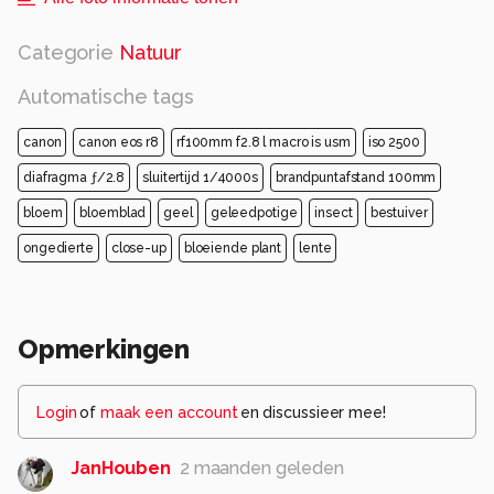
Categorie
Natuur
Automatische tags
canon
canon eos r8
rf100mm f2.8 l macro is usm
iso 2500
diafragma ƒ/2.8
sluitertijd 1/4000s
brandpuntafstand 100mm
bloem
bloemblad
geel
geleedpotige
insect
bestuiver
ongedierte
close-up
bloeiende plant
lente
Opmerkingen
Login
of
maak een account
en discussieer mee!
JanHouben
2 maanden geleden