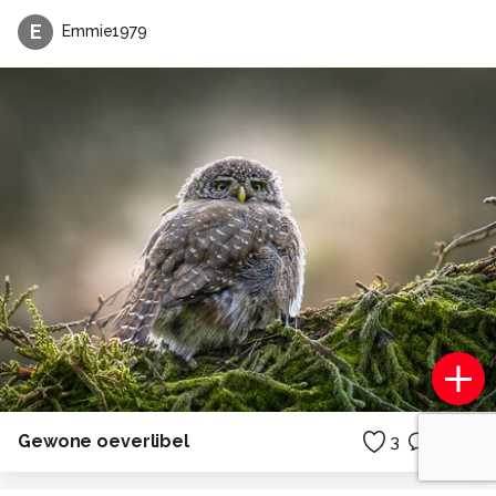
E
Emmie1979
Gewone oeverlibel
3
0