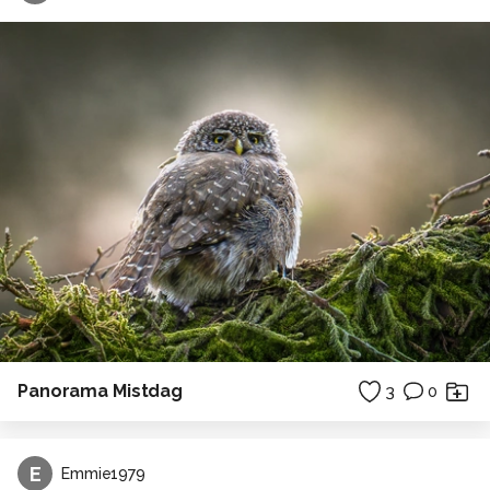
Panorama Mistdag
3
0
E
Emmie1979