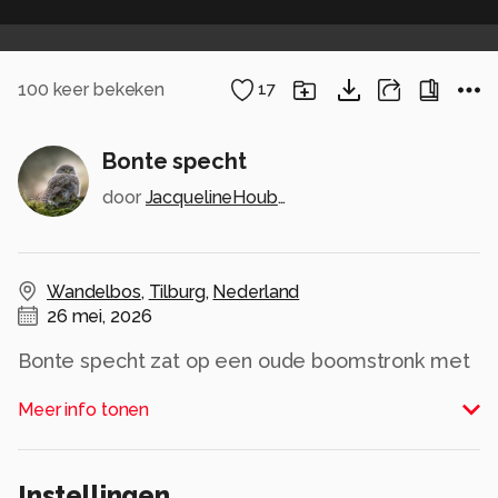
100
keer bekeken
17
Bonte specht
door
JacquelineHouben
Wandelbos
,
Tilburg
,
Nederland
26 mei, 2026
Bonte specht zat op een oude boomstronk met
op de achtergrond prachtig licht.
Meer info tonen
Alle rechten voorbehouden
Instellingen