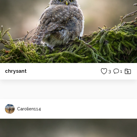
chrysant
3
1
Carolien114