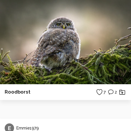
Roodborst
7
2
E
Emmie1979