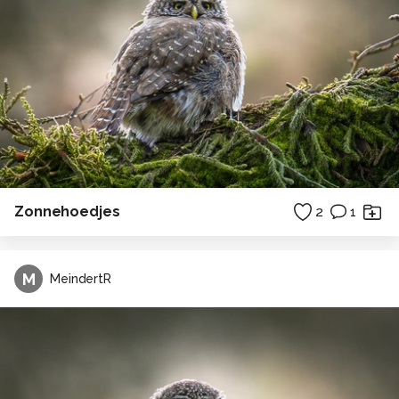
Zonnehoedjes
2
1
M
MeindertR