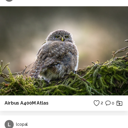
Airbus A400M Atlas
2
0
L
lcopal