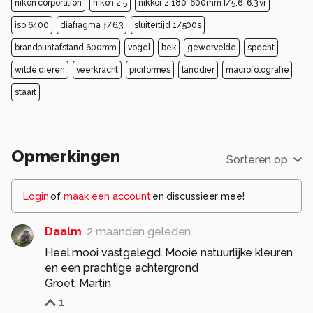
nikon corporation
nikon z 5
nikkor z 180-600mm f/5.6-6.3 vr
iso 6400
diafragma ƒ/6.3
sluitertijd 1/500s
brandpuntafstand 600mm
vogel
bek
gewervelde
specht
wilde dieren
veerkracht
piciformes
landdier
macrofotografie
staart
Opmerkingen
Sorteren op
Login
of
maak een account
en discussieer mee!
Daalm
2 maanden geleden
Heel mooi vastgelegd. Mooie natuurlijke kleuren
en een prachtige achtergrond
Groet, Martin
1