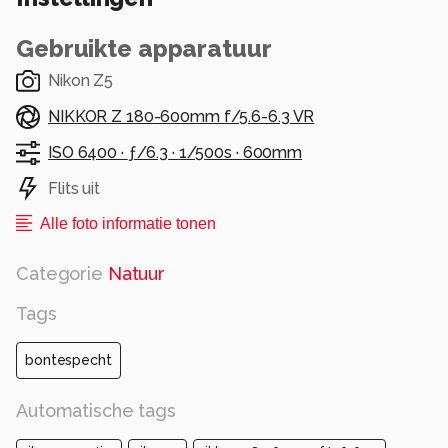
Gebruikte apparatuur
Nikon Z5
NIKKOR Z 180-600mm f/5.6-6.3 VR
ISO 6400 ·
ƒ/6.3 ·
1/500s ·
600mm
Flits uit
Alle foto informatie tonen
Categorie
Natuur
Tags
bontespecht
Automatische tags