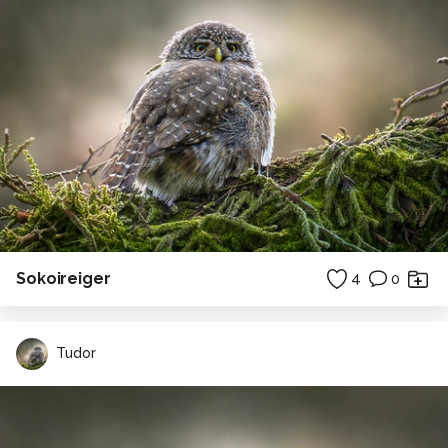
Sokoireiger
4
0
Tudor