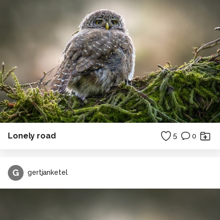
Lonely road
5
0
G
gertjanketel