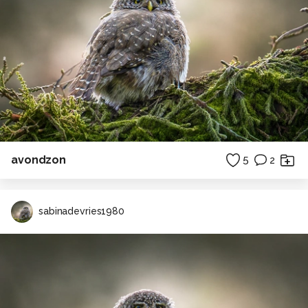
avondzon
5
2
sabinadevries1980