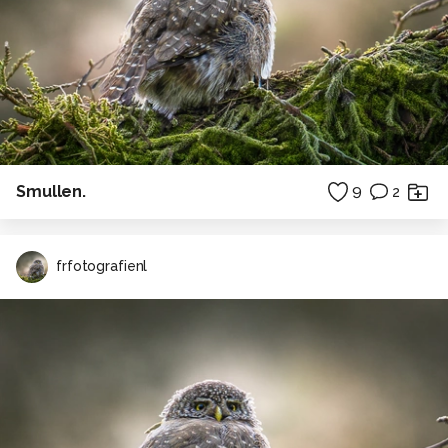
Smullen.
9
2
frfotografienl