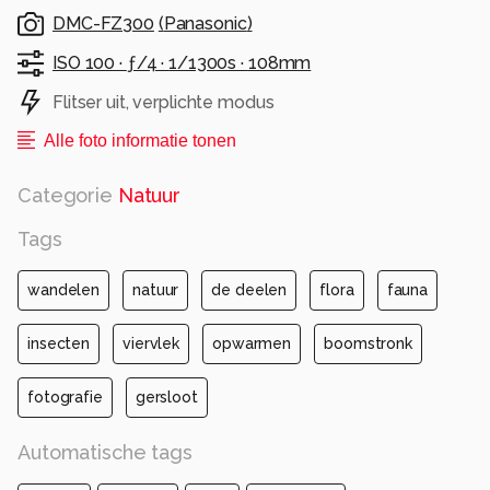
DMC-FZ300
(
Panasonic
)
ISO 100 ·
ƒ/4 ·
1/1300s ·
108mm
Flitser uit, verplichte modus
Alle foto informatie tonen
Categorie
Natuur
Tags
wandelen
natuur
de deelen
flora
fauna
insecten
viervlek
opwarmen
boomstronk
fotografie
gersloot
Automatische tags