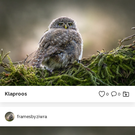
Klaproos
0
0
framesbyziwra