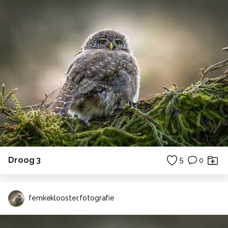
Droog 3
5
0
femkeklooster.fotografie