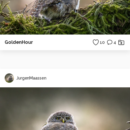
GoldenHour
10
4
JurgenMaassen