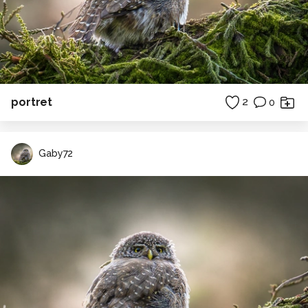
portret
2
0
Gaby72