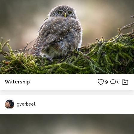
Watersnip
9
0
gverbeet