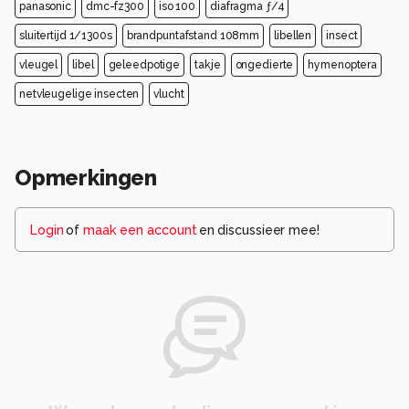
panasonic
dmc-fz300
iso 100
diafragma ƒ/4
sluitertijd 1/1300s
brandpuntafstand 108mm
libellen
insect
vleugel
libel
geleedpotige
takje
ongedierte
hymenoptera
netvleugelige insecten
vlucht
Opmerkingen
Login
of
maak een account
en discussieer mee!