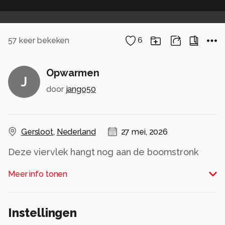
57
keer bekeken
6
Opwarmen
J
door
jango50
Gersloot
,
Nederland
27 mei, 2026
Deze viervlek hangt nog aan de boomstronk
Alle rechten voorbehouden
Meer info tonen
Instellingen