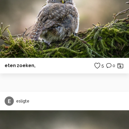
eten zoeken,
5
0
E
esligte