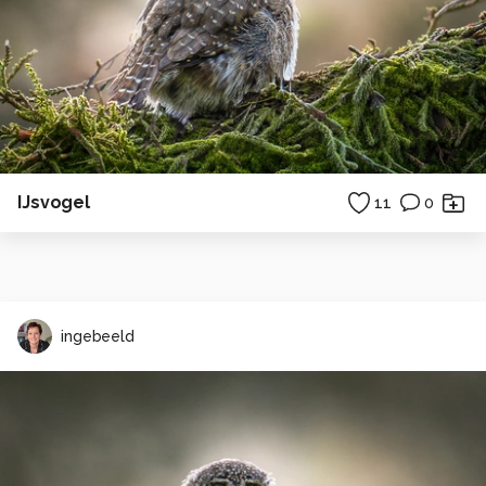
IJsvogel
11
0
ingebeeld