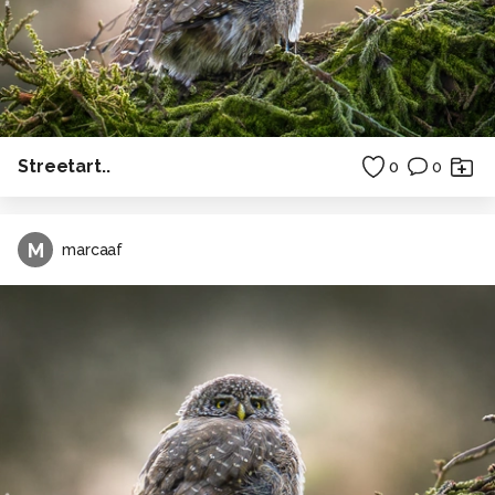
Streetart..
0
0
M
marcaaf