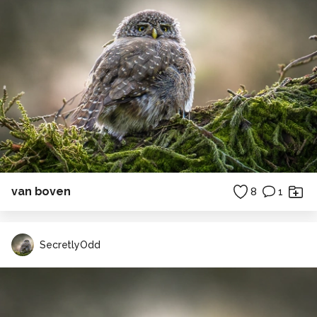
van boven
8
1
SecretlyOdd