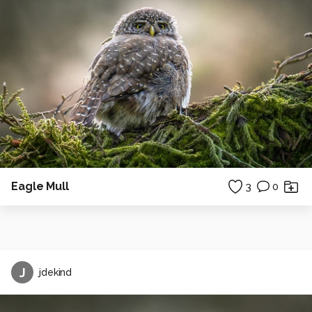
Eagle Mull
3
0
J
jdekind