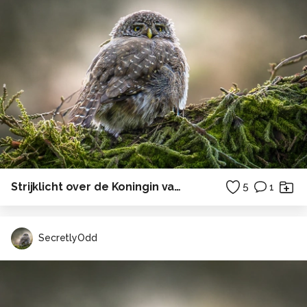
Strijklicht over de Koningin van de pages
5
1
SecretlyOdd