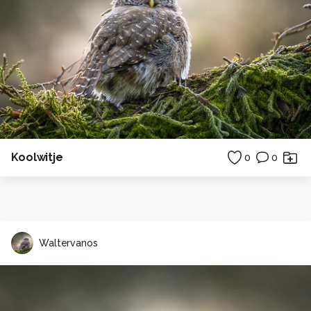
Koolwitje
0
0
Waltervanos