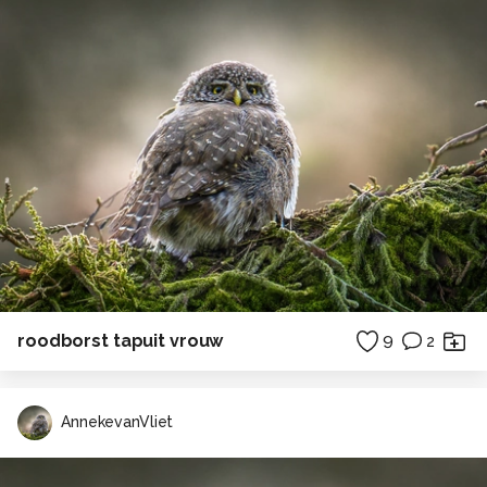
roodborst tapuit vrouw
9
2
AnnekevanVliet