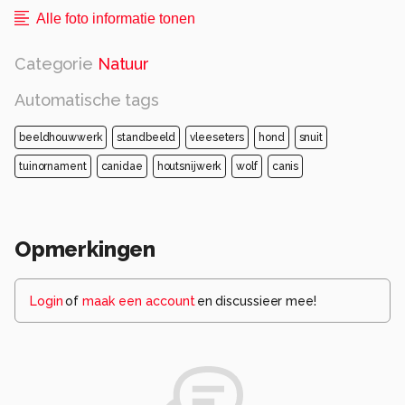
Alle foto informatie tonen
Categorie
Natuur
Automatische tags
beeldhouwwerk
standbeeld
vleeseters
hond
snuit
tuinornament
canidae
houtsnijwerk
wolf
canis
Opmerkingen
Login
of
maak een account
en discussieer mee!