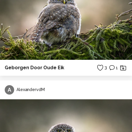
Geborgen Door Oude Eik
3
1
A
AlexandervdM