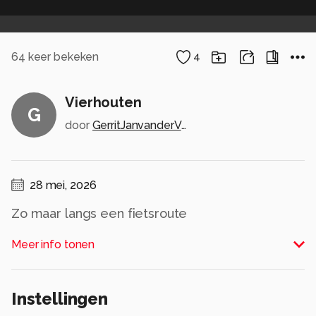
64
keer bekeken
4
Vierhouten
G
door
GerritJanvanderVeen
28 mei, 2026
Zo maar langs een fietsroute
Alle rechten voorbehouden
Meer info tonen
Instellingen