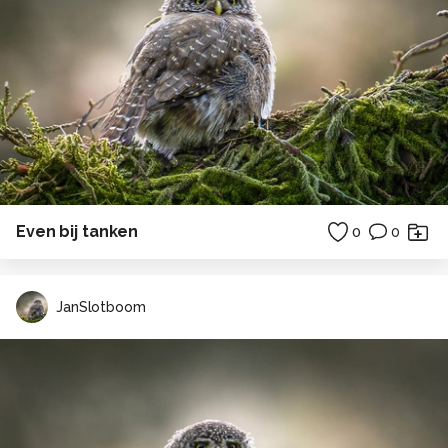
Even bij tanken
0
0
JanSlotboom