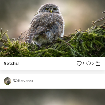
Gotcha!
5
0
Waltervanos