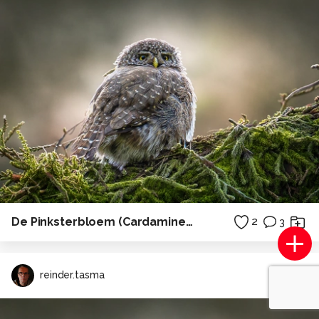
De Pinksterbloem (Cardamine pratensis)
2
3
reinder.tasma