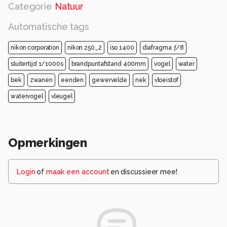
Categorie
Natuur
Automatische tags
nikon corporation
nikon z50_2
iso 1400
diafragma ƒ/8
sluitertijd 1/1000s
brandpuntafstand 400mm
vogel
water
bek
zwanen
eenden
gewervelde
nek
vloeistof
watervogel
vleugel
Opmerkingen
Login
of
maak een account
en discussieer mee!