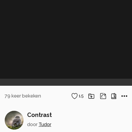
79
keer bekeken
15
Contrast
door
Tudor