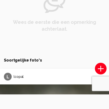
Wees de eerste die een opmerking
achterlaat.
Soortgelijke foto's
L
lcopal