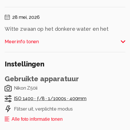
28 mei, 2026
Witte zwaan op het donkere water en het
oranje van de snavel dat eruit springt.
Meer info tonen
Alle rechten voorbehouden
Instellingen
Gebruikte apparatuur
Nikon Z50ii
ISO 1400 ·
ƒ/8 ·
1/1000s ·
400mm
Flitser uit, verplichte modus
Alle foto informatie tonen