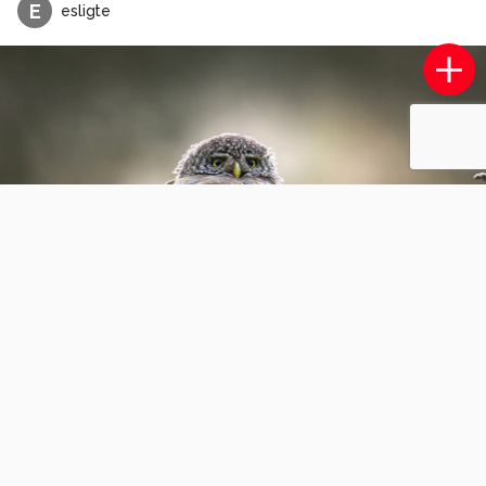
E
esligte
Kruisbek
1
0