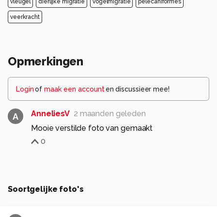
vleugel
dierlijke migratie
vogelmigratie
pelecaniformes
veerkracht
Opmerkingen
Login
of
maak een account
en discussieer mee!
AnneliesV
2 maanden geleden
A
Mooie verstilde foto van gemaakt
0
Soortgelijke foto's