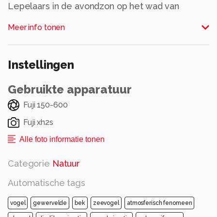
Lepelaars in de avondzon op het wad van
terschelling
Meer info tonen
Alle rechten voorbehouden
Instellingen
Gebruikte apparatuur
Fuji 150-600
Fuji xh2s
Alle foto informatie tonen
Categorie
Natuur
Automatische tags
vogel
gewervelde
bek
zeevogel
atmosferisch fenomeen