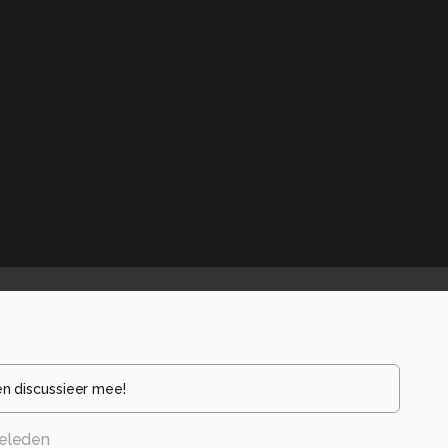
en discussieer mee!
eleden