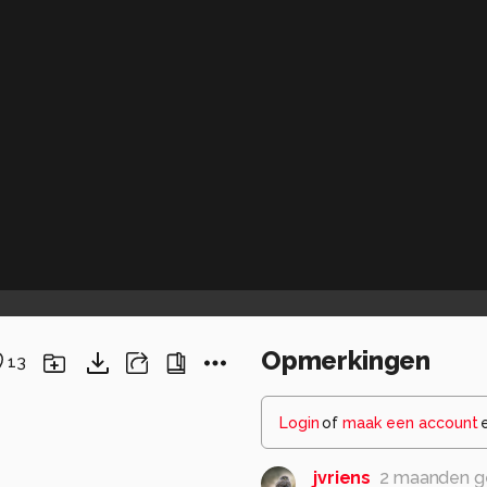
Opmerkingen
13
Login
of
maak een account
jvriens
2 maanden g