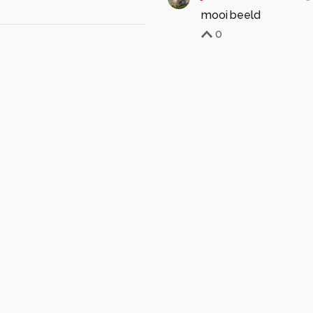
mooi beeld
0