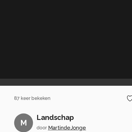
87
keer bekeken
Landschap
M
MartindeJonge
door