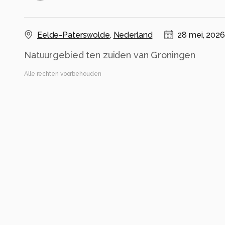
Eelde-Paterswolde
,
Nederland
28 mei, 2026
Natuurgebied ten zuiden van Groningen
Alle rechten voorbehouden
Instellingen
NIKON D7500
(
NIKON CORPORATION
)
10.0-24.0 mm f/3.5-4.5
ISO 100 ·
ƒ/16 ·
10s ·
15mm
Flitser uit, verplichte modus
Alle foto informatie tonen