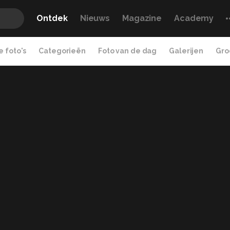
Ontdek
Nieuws
Magazine
Academy
 foto's
Categorieën
Foto van de dag
Galerijen
Gro