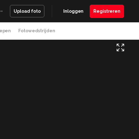
Inloggen
Registreren
Upload foto
epen
Fotowedstrijden