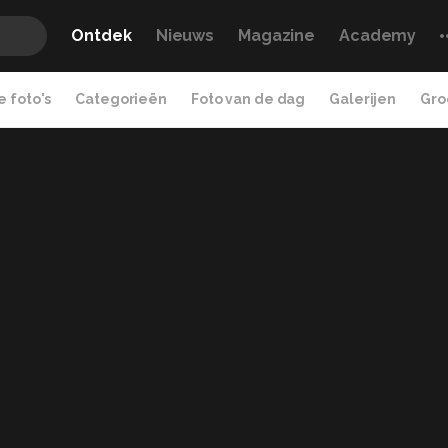
Ontdek
Nieuws
Magazine
Academy
 foto's
Categorieën
Foto van de dag
Galerijen
Gro