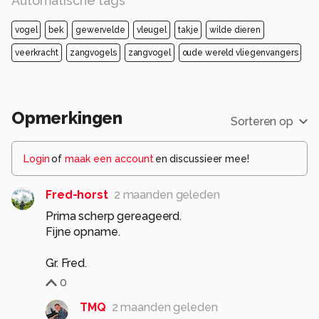
Automatische tags
vogel
bek
gewervelde
vleugel
takje
wilde dieren
veerkracht
zangvogels
zangvogel
oude wereld vliegenvangers
Opmerkingen
Sorteren op
Login
of
maak een account
en discussieer mee!
Fred-horst
2 maanden geleden
Prima scherp gereageerd.
Fijne opname.
0
TMQ
2 maanden geleden