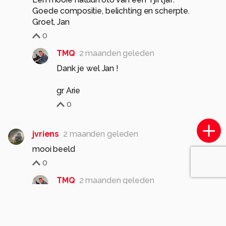
Goede compositie, belichting en scherpte.
Groet, Jan
0
TMQ
2 maanden geleden
Dank je wel Jan !
gr Arie
0
jvriens
2 maanden geleden
mooi beeld
0
TMQ
2 maanden geleden
Dank 👍
gr Arie