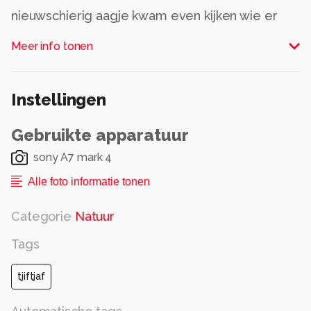
nieuwschierig aagje kwam even kijken wie er
met die telelens
Meer info tonen
stond te prutsen
Alle rechten voorbehouden
Instellingen
Gebruikte apparatuur
sony A7 mark 4
Alle foto informatie tonen
Categorie
Natuur
Tags
tjiftjaf