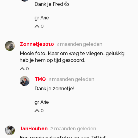
Dank je Fred 👍
gr Arie
0
Zonnetje2010
2 maanden geleden
Mooie foto.. klaar om weg te vliegen.. gelukkig
heb je hem op tijd gescoord.
0
TMQ
2 maanden geleden
Dank je zonnetje!
gr Arie
0
JanHouben
2 maanden geleden
Een mooie natuurfoto van een Tjiftjaf.