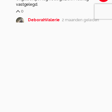
vastgelegd.
0
DeborahValerie
2 maanden geleden
Bedankt Simon. In het echt weet je ook
niet wat je ziet.
0
Meer opmerkingen tonen
Komt voor in