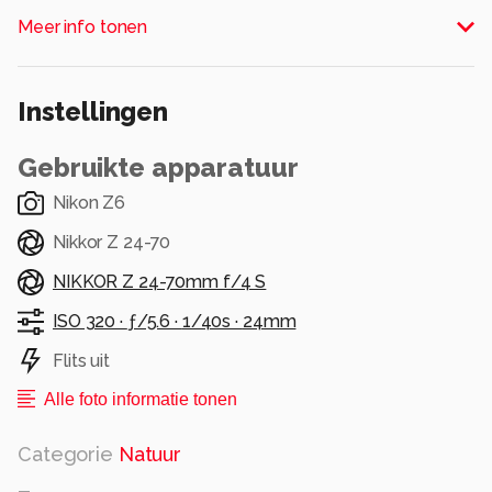
een keer te kunnen vastleggen. Met dank aan
Meer info tonen
collega's, eerder van werk vertrokken toen alles
ernaar wees dat het weleens zou kunnen
gebeuren. What a rush en een zeer nat pak, niet
Instellingen
lang daarna!!
Alle rechten voorbehouden
Gebruikte apparatuur
Nikon Z6
Nikkor Z 24-70
NIKKOR Z 24-70mm f/4 S
ISO 320 ·
ƒ/5.6 ·
1/40s ·
24mm
Flits uit
Alle foto informatie tonen
Categorie
Natuur