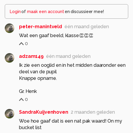
Login
of
maak een account
en discussieer mee!
peter-manintveld
één maand geleden
Wat een gaaf beeld, klasse👏👏👏
0
adzam149
één maand geleden
Ik zie een ooglid en in het midden daaronder een
deel van de pupil
Knappe opname.
Gr. Henk
0
SandraKuijvenhoven
2 maanden geleden
Woe hoe gaaf dat is een nat pak waard! On my
bucket list