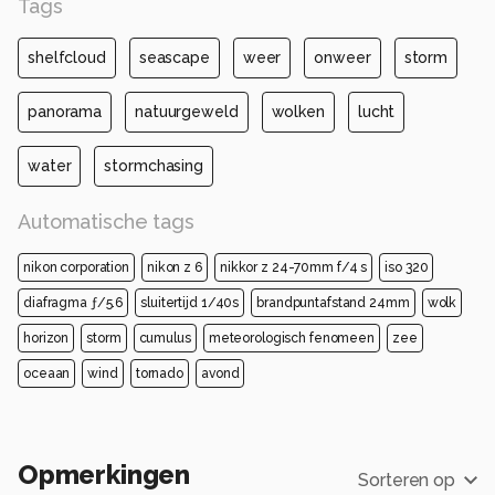
Tags
shelfcloud
seascape
weer
onweer
storm
panorama
natuurgeweld
wolken
lucht
water
stormchasing
Automatische tags
nikon corporation
nikon z 6
nikkor z 24-70mm f/4 s
iso 320
diafragma ƒ/5.6
sluitertijd 1/40s
brandpuntafstand 24mm
wolk
horizon
storm
cumulus
meteorologisch fenomeen
zee
oceaan
wind
tornado
avond
Opmerkingen
Sorteren op