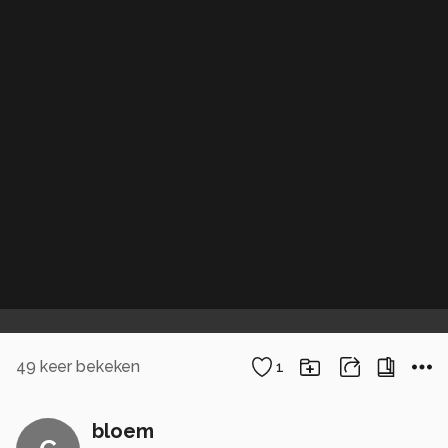
49
keer bekeken
1
bloem