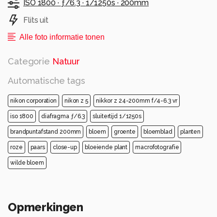
ISO 1800 ·
ƒ/6.3 ·
1/1250s ·
200mm
Flits uit
Alle foto informatie tonen
Categorie
Natuur
Automatische tags
nikon corporation
nikon z 5
nikkor z 24-200mm f/4-6.3 vr
iso 1800
diafragma ƒ/6.3
sluitertijd 1/1250s
brandpuntafstand 200mm
bloem
groente
bloemblad
planten
roze
paars
close-up
bloeiende plant
macrofotografie
wilde bloem
Opmerkingen