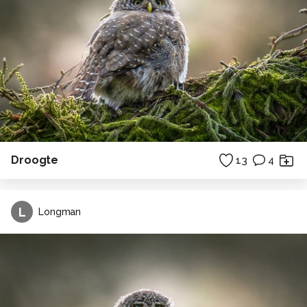
Droogte
13
4
L
Longman