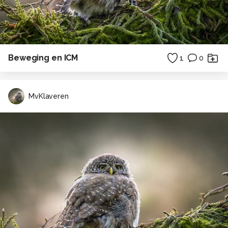
Beweging en ICM
1
0
MvKlaveren