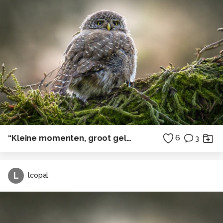
“Kleine momenten, groot geluk”
6
3
L
lcopal