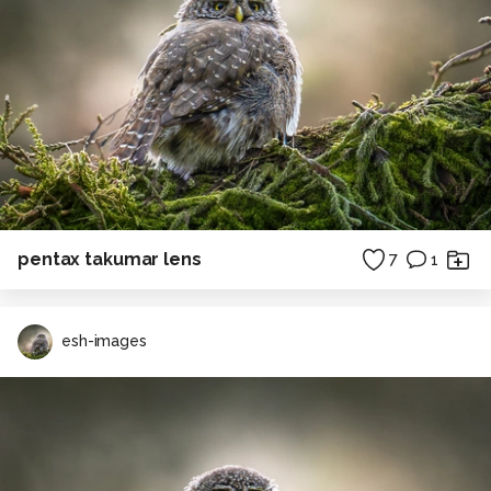
pentax takumar lens
7
1
esh-images