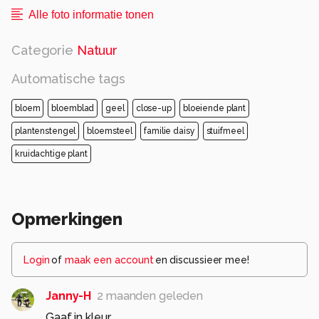
Alle foto informatie tonen
Categorie
Natuur
Automatische tags
bloem
bloemblad
geel
close-up
bloeiende plant
plantenstengel
bloemsteel
familie daisy
stuifmeel
kruidachtige plant
Opmerkingen
Login
of
maak een account
en discussieer mee!
Janny-H
2 maanden geleden
Gaaf in kleur