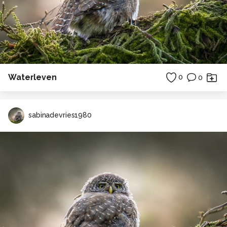
Waterleven
0
0
sabinadevries1980