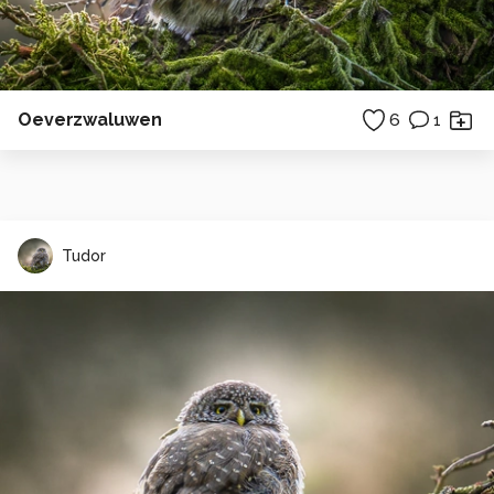
Oeverzwaluwen
6
1
Tudor