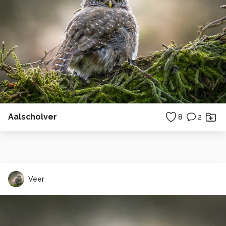
Aalscholver
8
2
Veer