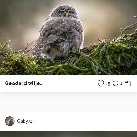
Geaderd witje..
15
6
Gaby72