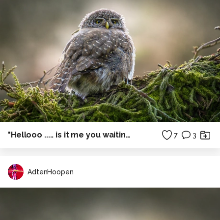
"Hellooo ..... is it me you waiting for !?"
7
3
AdtenHoopen