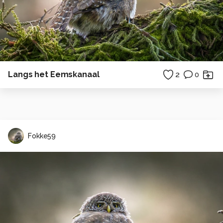
Langs het Eemskanaal
2
0
Fokke59