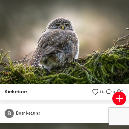
Kiekeboe
11
0
B
Besnike1994