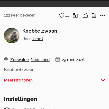
122
keer bekeken
11
Knobbelzwaan
door
JarnoJ
Zeewolde
,
Nederland
29 mei, 2026
Knobbelzwaan
Alle rechten voorbehouden
Meer info tonen
Instellingen