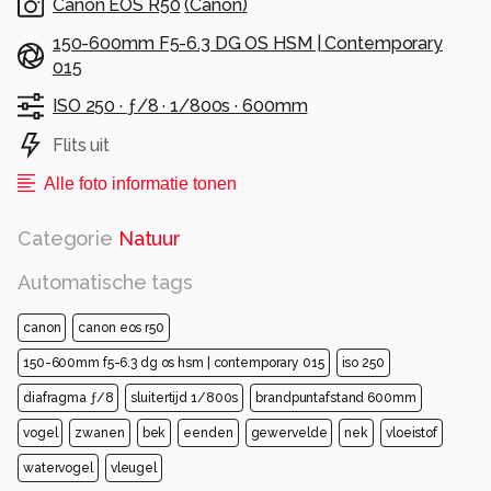
Canon EOS R50
(
Canon
)
150-600mm F5-6.3 DG OS HSM | Contemporary
015
ISO 250 ·
ƒ/8 ·
1/800s ·
600mm
Flits uit
Alle foto informatie tonen
Categorie
Natuur
Automatische tags
canon
canon eos r50
150-600mm f5-6.3 dg os hsm | contemporary 015
iso 250
diafragma ƒ/8
sluitertijd 1/800s
brandpuntafstand 600mm
vogel
zwanen
bek
eenden
gewervelde
nek
vloeistof
watervogel
vleugel