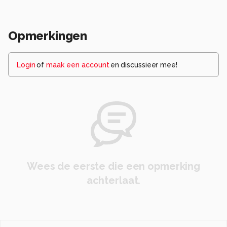
Opmerkingen
Login
of
maak een account
en discussieer mee!
Wees de eerste die een opmerking
achterlaat.