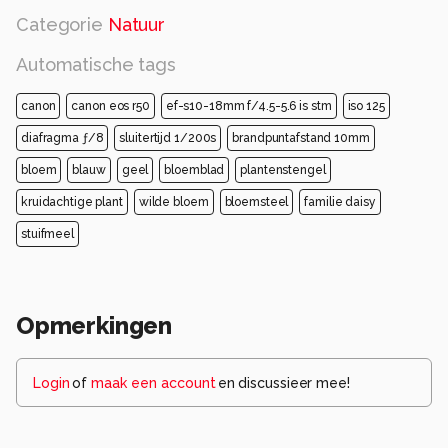
Categorie
Natuur
Automatische tags
canon
canon eos r50
ef-s10-18mm f/4.5-5.6 is stm
iso 125
diafragma ƒ/8
sluitertijd 1/200s
brandpuntafstand 10mm
bloem
blauw
geel
bloemblad
plantenstengel
kruidachtige plant
wilde bloem
bloemsteel
familie daisy
stuifmeel
Opmerkingen
Login
of
maak een account
en discussieer mee!