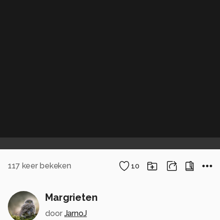
117
keer bekeken
10
Margrieten
door
JarnoJ