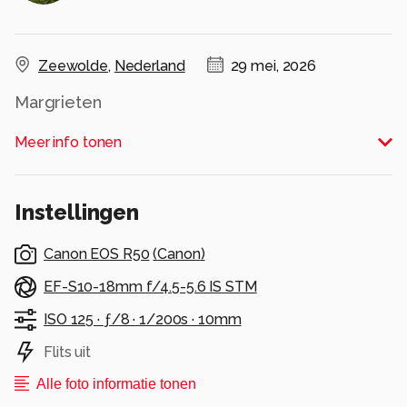
Zeewolde
,
Nederland
29 mei, 2026
Margrieten
Alle rechten voorbehouden
Meer info tonen
Instellingen
Canon EOS R50
(
Canon
)
EF-S10-18mm f/4.5-5.6 IS STM
ISO 125 ·
ƒ/8 ·
1/200s ·
10mm
Flits uit
Alle foto informatie tonen