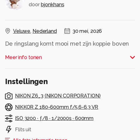
door
bjonkhans
Veluwe
,
Nederland
30 mei, 2026
De ringslang komt mooi met zijn koppie boven
het kroos uit.
Meer info tonen
Alle rechten voorbehouden
Instellingen
NIKON Z6_3
(
NIKON CORPORATION
)
NIKKOR Z 180-600mm f/5.6-6.3 VR
ISO 3200 ·
ƒ/8 ·
1/2000s ·
600mm
Flits uit