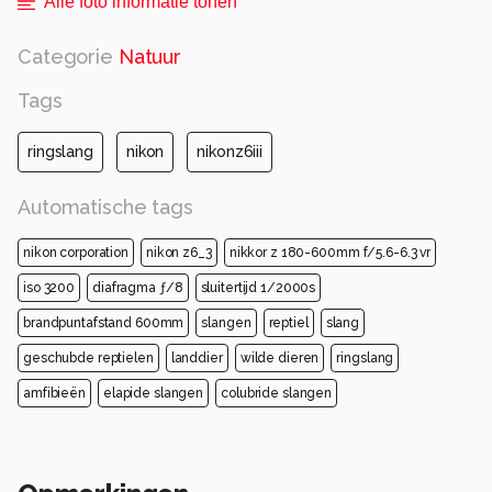
Alle foto informatie tonen
Categorie
Natuur
Tags
ringslang
nikon
nikonz6iii
Automatische tags
nikon corporation
nikon z6_3
nikkor z 180-600mm f/5.6-6.3 vr
iso 3200
diafragma ƒ/8
sluitertijd 1/2000s
brandpuntafstand 600mm
slangen
reptiel
slang
geschubde reptielen
landdier
wilde dieren
ringslang
amfibieën
elapide slangen
colubride slangen