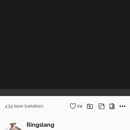
434
keer bekeken
24
Ringslang