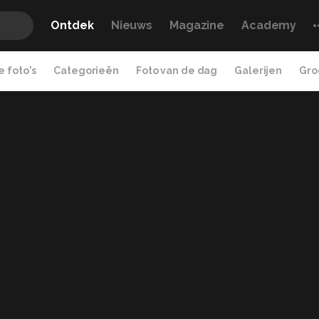
Ontdek
Nieuws
Magazine
Academy
 foto's
Categorieën
Foto van de dag
Galerijen
Gro