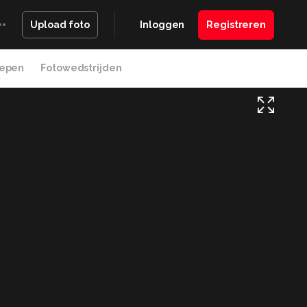
Inloggen
Registreren
Upload foto
epen
Fotowedstrijden