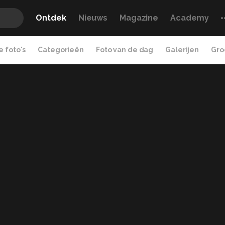
Ontdek
Nieuws
Magazine
Academy
 foto's
Categorieën
Foto van de dag
Galerijen
Gro