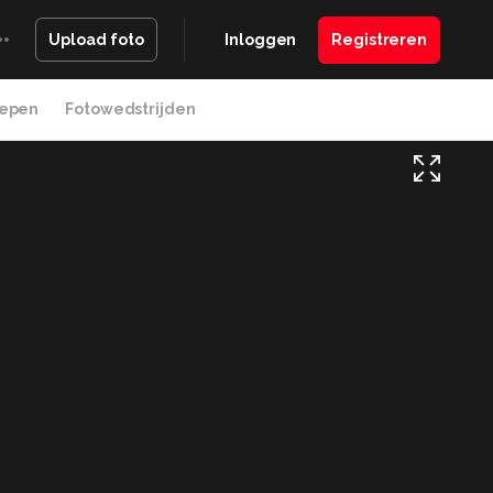
Inloggen
Registreren
Upload foto
epen
Fotowedstrijden