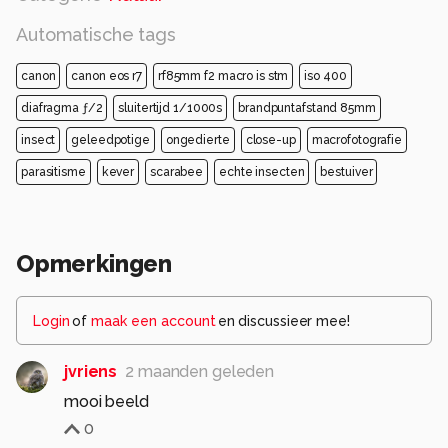
Automatische tags
canon
canon eos r7
rf85mm f2 macro is stm
iso 400
diafragma ƒ/2
sluitertijd 1/1000s
brandpuntafstand 85mm
insect
geleedpotige
ongedierte
close-up
macrofotografie
parasitisme
kever
scarabee
echte insecten
bestuiver
Opmerkingen
Login
of
maak een account
en discussieer mee!
jvriens
2 maanden geleden
mooi beeld
0