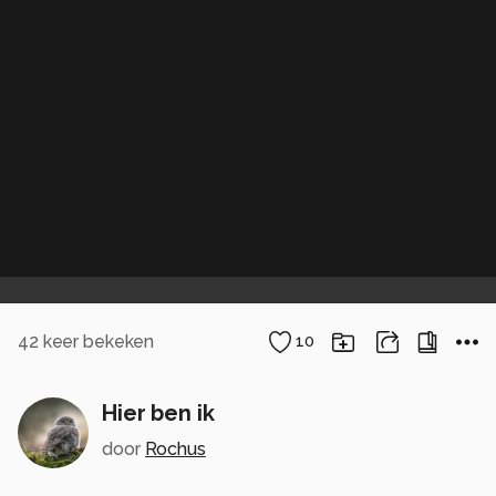
42
keer bekeken
10
Hier ben ik
door
Rochus