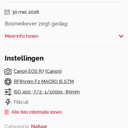
30 mei, 2026
Bosmeikever zegt gedag
Alle rechten voorbehouden
Meer info tonen
Instellingen
Canon EOS R7
(
Canon
)
RF85mm F2 MACRO IS STM
ISO 400 ·
ƒ/2 ·
1/1000s ·
85mm
Flits uit
Alle foto informatie tonen
Categorie
Natuur