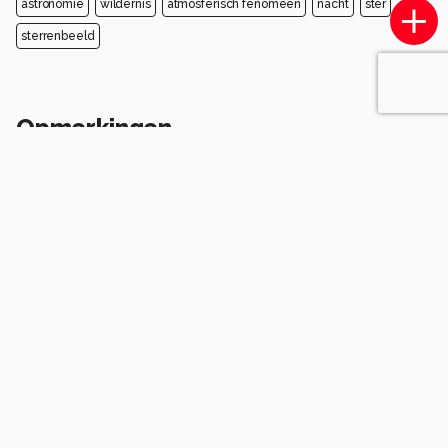
astronomie
wildernis
atmosferisch fenomeen
nacht
ster
sterrenbeeld
Opmerkingen
Login
of
maak een account
en discussieer mee!
Wees de eerste die een opmerking
achterlaat.