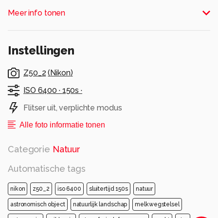
voor de rest wel geslaagd dacht ik.
Meer info tonen
Alle rechten voorbehouden
Instellingen
Z50_2
(
Nikon
)
ISO 6400 ·
150s ·
Flitser uit, verplichte modus
Alle foto informatie tonen
Categorie
Natuur
Automatische tags
nikon
z50_2
iso 6400
sluitertijd 150s
natuur
astronomisch object
natuurlijk landschap
melkwegstelsel