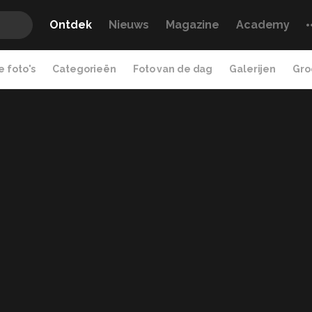
Ontdek
Nieuws
Magazine
Academy
 foto's
Categorieën
Foto van de dag
Galerijen
Gro