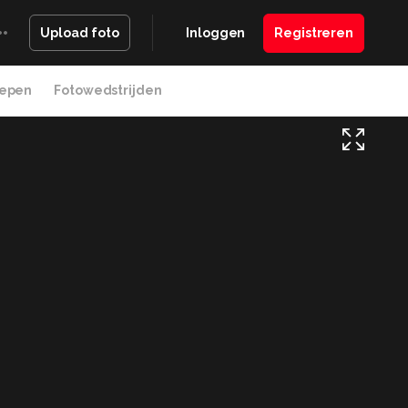
Inloggen
Registreren
Upload foto
epen
Fotowedstrijden