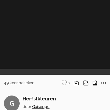
49
keer bekeken
0
Herfstkleuren
G
door
Guiseppe