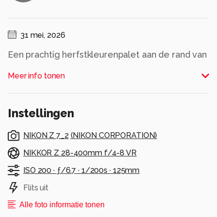
31 mei, 2026
Een prachtig herfstkleurenpalet aan de rand van
een meer in Duitsland
Meer info tonen
Alle rechten voorbehouden
Instellingen
NIKON Z 7_2
(
NIKON CORPORATION
)
NIKKOR Z 28-400mm f/4-8 VR
ISO 200 ·
ƒ/6.7 ·
1/200s ·
125mm
Flits uit
Alle foto informatie tonen