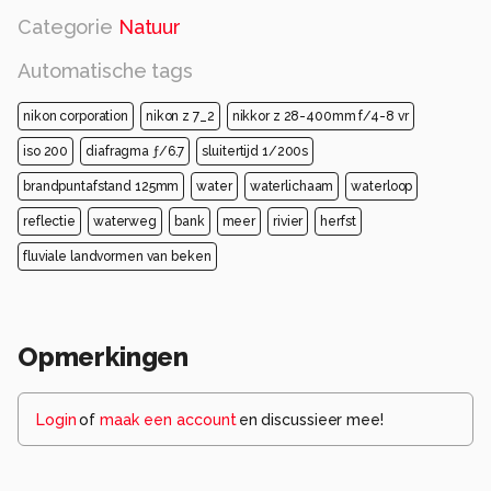
Categorie
Natuur
Automatische tags
nikon corporation
nikon z 7_2
nikkor z 28-400mm f/4-8 vr
iso 200
diafragma ƒ/6.7
sluitertijd 1/200s
brandpuntafstand 125mm
water
waterlichaam
waterloop
reflectie
waterweg
bank
meer
rivier
herfst
fluviale landvormen van beken
Opmerkingen
Login
of
maak een account
en discussieer mee!