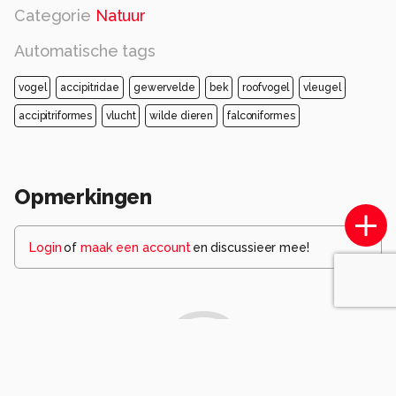
Categorie
Natuur
Automatische tags
vogel
accipitridae
gewervelde
bek
roofvogel
vleugel
accipitriformes
vlucht
wilde dieren
falconiformes
Opmerkingen
Login
of
maak een account
en discussieer mee!