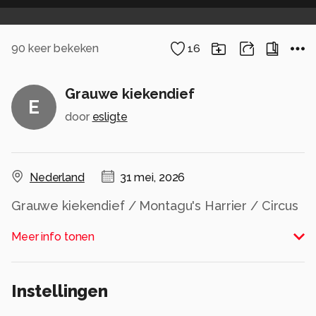
90
keer bekeken
16
Grauwe kiekendief
E
door
esligte
Nederland
31 mei, 2026
Grauwe kiekendief / Montagu's Harrier / Circus
pygargus
Meer info tonen
Alle rechten voorbehouden
Instellingen