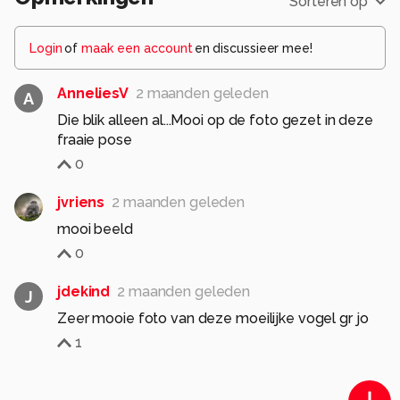
Sorteren op
Login
of
maak een account
en discussieer mee!
AnneliesV
2 maanden geleden
A
Die blik alleen al...Mooi op de foto gezet in deze
fraaie pose
0
jvriens
2 maanden geleden
mooi beeld
0
jdekind
2 maanden geleden
J
Zeer mooie foto van deze moeilijke vogel gr jo
1