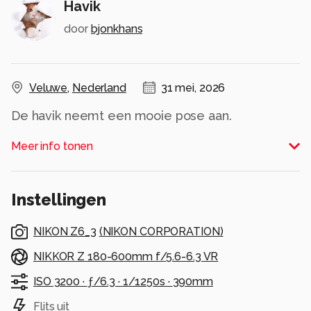
Havik
door
bjonkhans
Veluwe
,
Nederland
31 mei, 2026
De havik neemt een mooie pose aan.
Alle rechten voorbehouden
Meer info tonen
Instellingen
NIKON Z6_3
(
NIKON CORPORATION
)
NIKKOR Z 180-600mm f/5.6-6.3 VR
ISO 3200 ·
ƒ/6.3 ·
1/1250s ·
390mm
Flits uit