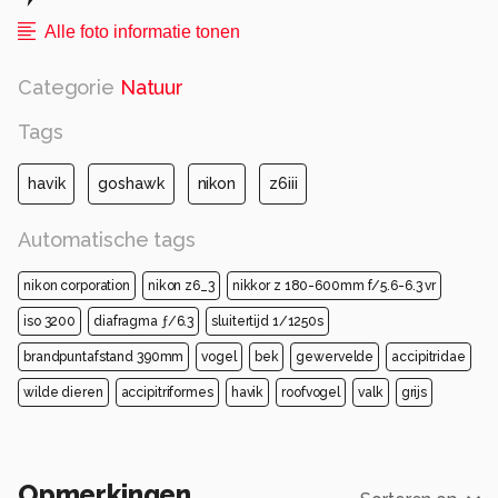
Alle foto informatie tonen
Categorie
Natuur
Tags
havik
goshawk
nikon
z6iii
Automatische tags
nikon corporation
nikon z6_3
nikkor z 180-600mm f/5.6-6.3 vr
iso 3200
diafragma ƒ/6.3
sluitertijd 1/1250s
brandpuntafstand 390mm
vogel
bek
gewervelde
accipitridae
wilde dieren
accipitriformes
havik
roofvogel
valk
grijs
Opmerkingen