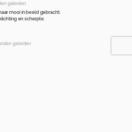
den geleden
ar mooi in beeld gebracht.
ichting en scherpte.
anden geleden
eleden
anden geleden