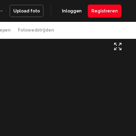
Inloggen
Registreren
Upload foto
epen
Fotowedstrijden