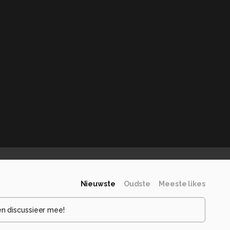
Nieuwste
Oudste
Meeste likes
en discussieer mee!