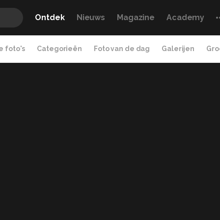
Ontdek
Nieuws
Magazine
Academy
 foto's
Categorieën
Foto van de dag
Galerijen
Gro