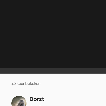
42
keer bekeken
Dorst