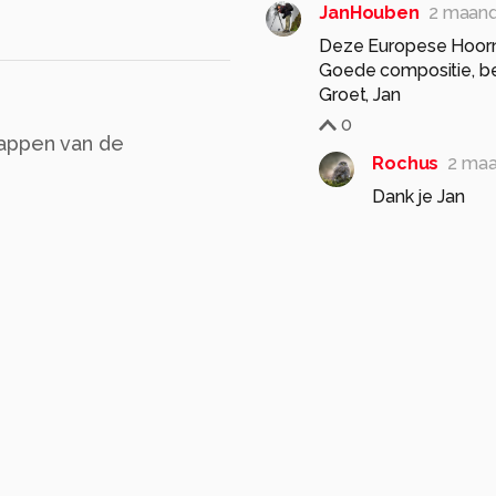
JanHouben
2 maan
Deze Europese Hoorna
Goede compositie, bel
Groet, Jan
0
sappen van de
Rochus
2 ma
Dank je Jan
0
jvriens
2 maanden g
mooi beeld
0
Rochus
2 ma
Bedankt
0