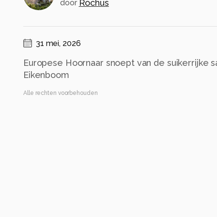
Rochus
door
31 mei, 2026
Europese Hoornaar snoept van de suikerrijke 
Eikenboom
Alle rechten voorbehouden
Instellingen
Canon EOS R7
(
Canon
)
RF85mm F2 MACRO IS STM
ISO 320 ·
ƒ/4.5 ·
1/640s ·
85mm
Flits uit