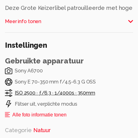
Deze Grote Keizerlibel patrouilleerde met hoge
snelheid op en neer boven het poeltje.
Meer info tonen
Zo af en toe verminderen ze dan even de
snelheid en dat is het moment dat je ze in vlucht
Instellingen
kunt proberen te pakken. En dan nog is het
behoorlijk lastig.
Gebruikte apparatuur
Sony A6700 + 70-350, uit de hand. ISO 2500,
Sony A6700
sluitertijd 1/4000.
Sony E 70-350 mm f/4.5-6.3 G OSS
Geuldal, 25 mei 2026.
ISO 2500 ·
ƒ/6.3 ·
1/4000s ·
350mm
Flitser uit, verplichte modus
Alle rechten voorbehouden
Alle foto informatie tonen
Categorie
Natuur