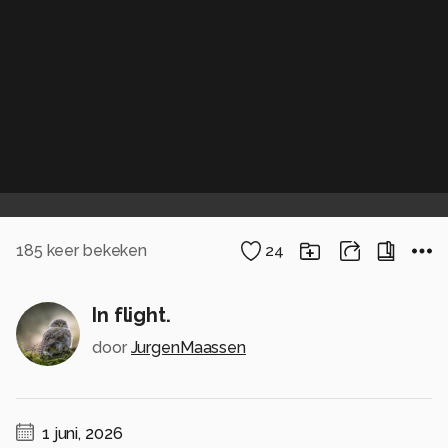
185
keer bekeken
24
In flight.
door
JurgenMaassen
1 juni, 2026