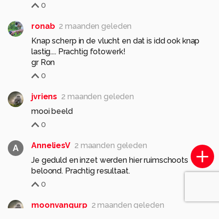
0
ronab
2 maanden geleden
Knap scherp in de vlucht en dat is idd ook knap
lastig.... Prachtig fotowerk!
gr Ron
0
jvriens
2 maanden geleden
mooi beeld
0
AnneliesV
2 maanden geleden
A
Je geduld en inzet werden hier ruimschoots
beloond. Prachtig resultaat.
0
moonvangurp
2 maanden geleden