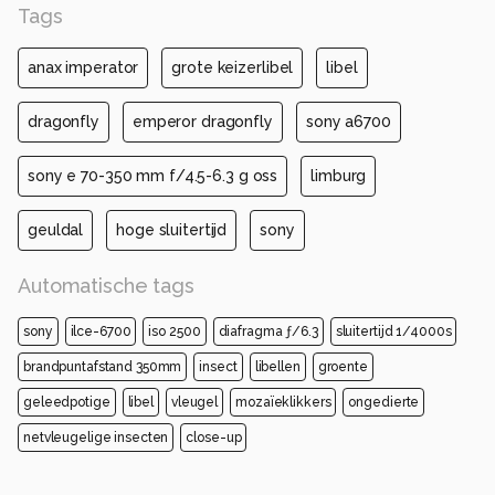
Tags
anax imperator
grote keizerlibel
libel
dragonfly
emperor dragonfly
sony a6700
sony e 70-350 mm f/4.5-6.3 g oss
limburg
geuldal
hoge sluitertijd
sony
Automatische tags
sony
ilce-6700
iso 2500
diafragma ƒ/6.3
sluitertijd 1/4000s
brandpuntafstand 350mm
insect
libellen
groente
geleedpotige
libel
vleugel
mozaïeklikkers
ongedierte
netvleugelige insecten
close-up