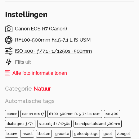
Instellingen
Canon EOS R7
(
Canon
)
RF100-500mm F4.5-7.1 L IS USM
ISO 400 ·
ƒ/7.1 ·
1/1250s ·
500mm
Flits uit
Alle foto informatie tonen
Categorie
Natuur
Automatische tags
canon
canon eos r7
rf100-500mm f4.5-7.1 l is usm
iso 400
diafragma ƒ/7.1
sluitertijd 1/1250s
brandpuntafstand 500mm
blauw
insect
libellen
groente
geleedpotige
geel
vleugel