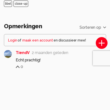
libel
close-up
Opmerkingen
Sorteren op
Login
of
maak een account
en discussieer mee!
TiendV
2 maanden geleden
Echt prachtig!
0
vlindersenmeer
2 maanden geleden
Knappe close up van gemaakt.
Gr Frans
0