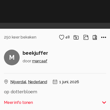
250
keer bekeken
48
beekjuffer
M
door
marcaaf
Nijverdal
,
Nederland
1 juni, 2026
op dotterbloem
Alle rechten voorbehouden
Meer info tonen