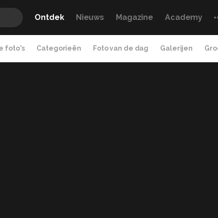
Ontdek
Nieuws
Magazine
Academy
 foto's
Categorieën
Foto van de dag
Galerijen
Gro