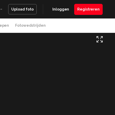
Inloggen
Registreren
Upload foto
epen
Fotowedstrijden