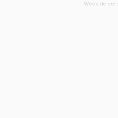
Wees de eers
ndpuntafstand 6mm
lucht
wolk