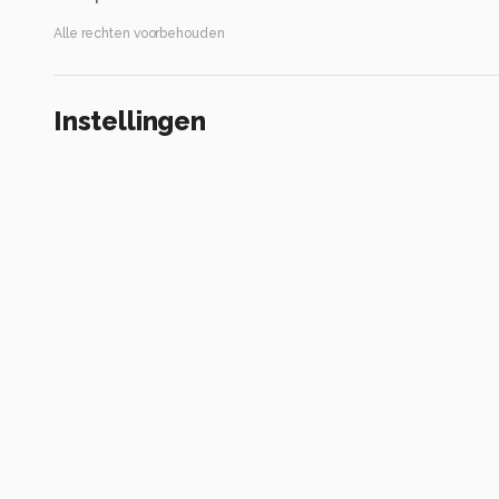
Alle rechten voorbehouden
Instellingen
Gebruikte apparatuur
Sony Cyber-shot DSC-H20
ISO 80 ·
ƒ/2.8 ·
1/60s ·
6mm
Flitser uit, verplichte modus
Alle foto informatie tonen
Categorie
Natuur
Automatische tags
sony
dsc-s90
iso 80
diafragma ƒ/2.8
sluitertijd 1/60s
bra