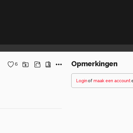
Opmerkingen
6
Login
of
maak een account