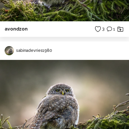
avondzon
3
1
sabinadevries1980