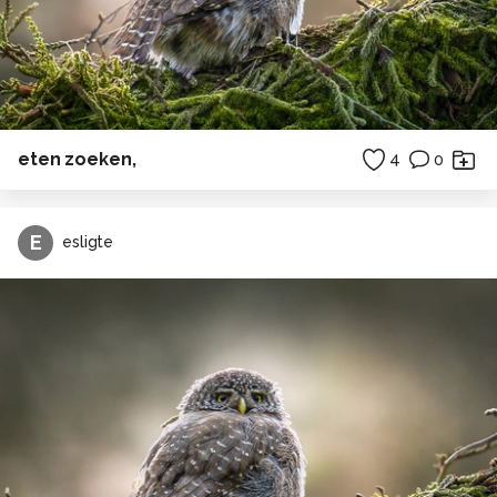
eten zoeken,
4
0
E
esligte