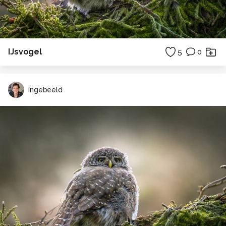
IJsvogel
5
0
ingebeeld