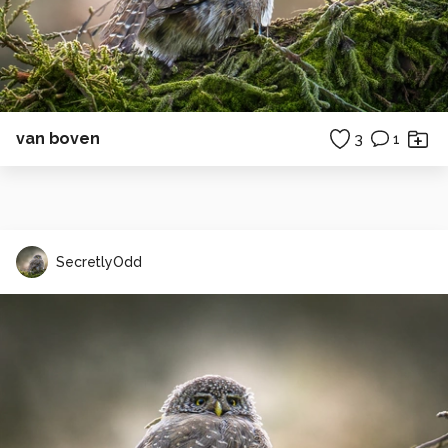
van boven
3
1
SecretlyOdd