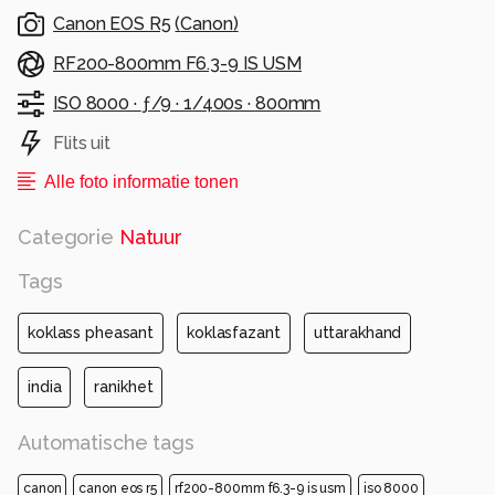
Canon EOS R5
(
Canon
)
RF200-800mm F6.3-9 IS USM
ISO 8000 ·
ƒ/9 ·
1/400s ·
800mm
Flits uit
Alle foto informatie tonen
Categorie
Natuur
Tags
koklass pheasant
koklasfazant
uttarakhand
india
ranikhet
Automatische tags
canon
canon eos r5
rf200-800mm f6.3-9 is usm
iso 8000