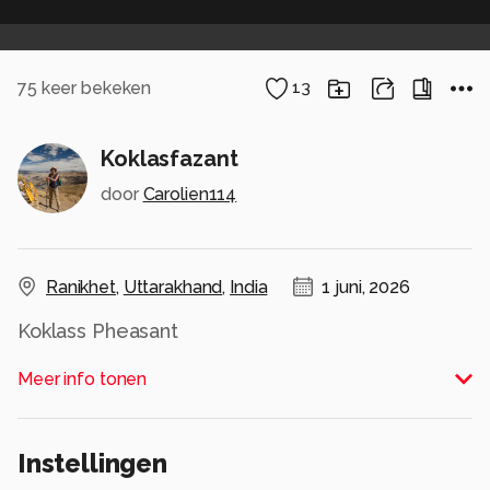
75
keer bekeken
13
Koklasfazant
door
Carolien114
Ranikhet
,
Uttarakhand
,
India
1 juni, 2026
Koklass Pheasant
Alle rechten voorbehouden
Meer info tonen
Instellingen