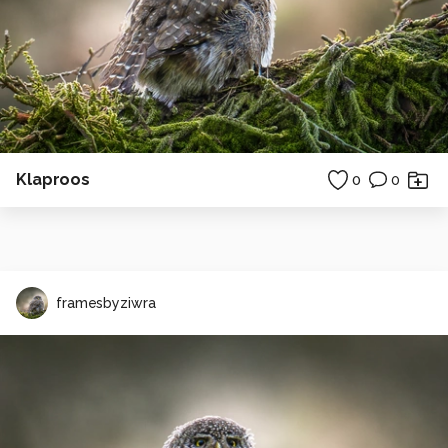
Klaproos
0
0
framesbyziwra