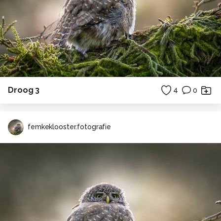
Droog 3
4
0
femkeklooster.fotografie