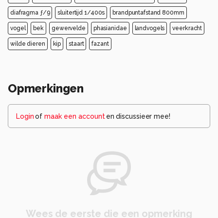
diafragma ƒ/9
sluitertijd 1/400s
brandpuntafstand 800mm
vogel
bek
gewervelde
phasianidae
landvogels
veerkracht
wilde dieren
kip
staart
fazant
Opmerkingen
Login
of
maak een account
en discussieer mee!
Wees de eerste die een opmerking