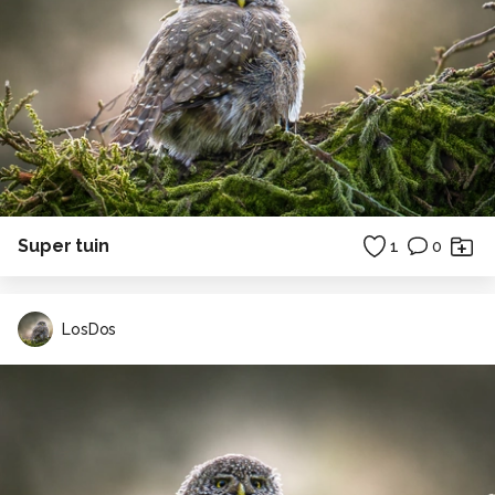
Super tuin
1
0
LosDos