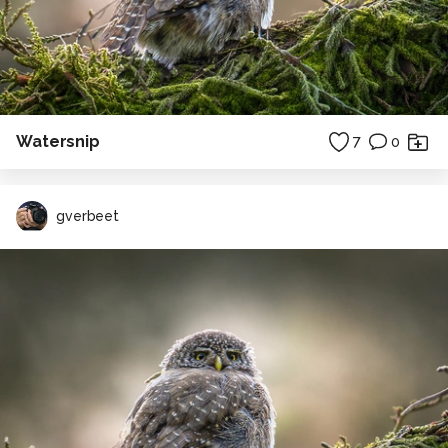
Watersnip
7
0
gverbeet