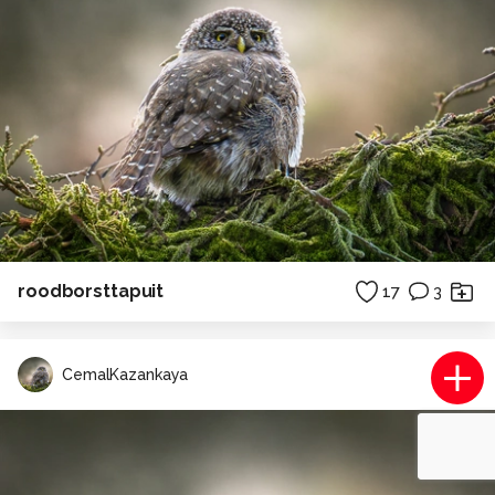
roodborsttapuit
17
3
CemalKazankaya