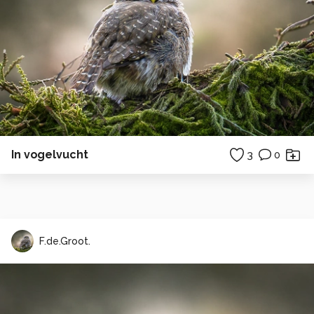
In vogelvucht
3
0
F.de.Groot.