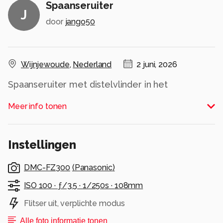
Spaanseruiter
J
door
jango50
Wijnjewoude
,
Nederland
2 juni, 2026
Spaanseruiter met distelvlinder in het
wijnjeterperschar
Meer info tonen
Alle rechten voorbehouden
Instellingen
DMC-FZ300
(
Panasonic
)
ISO 100 ·
ƒ/3.5 ·
1/250s ·
108mm
Flitser uit, verplichte modus
Alle foto informatie tonen