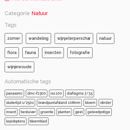
Categorie
Natuur
Tags
zomer
wandeling
wijnjeterperschar
natuur
flora
fauna
insecten
fotografie
wijnjewoude
Automatische tags
panasonic
dmc-fz300
iso 100
diafragma ƒ/3.5
sluitertijd 1/250s
brandpuntafstand 108mm
bloem
vlinder
insect
bestuiver
groente
planten
geel
geleedpotige
lepidoptera
bloemblad