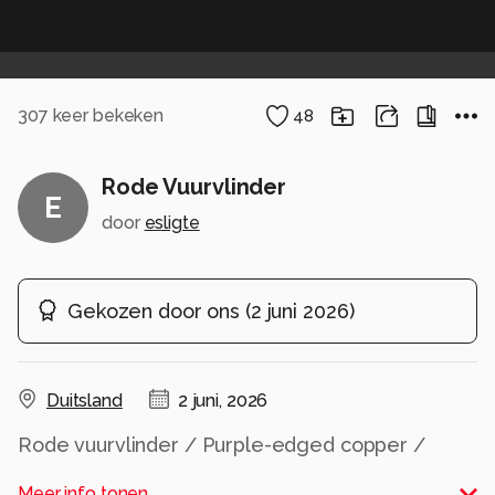
307
keer bekeken
48
Rode Vuurvlinder
E
door
esligte
Gekozen door ons
(
2 juni 2026
)
Duitsland
2 juni, 2026
Rode vuurvlinder / Purple-edged copper /
Lycaena hippothoe
Meer info tonen