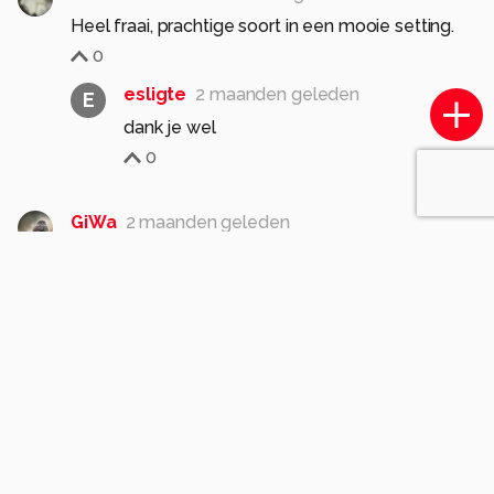
Heel fraai, prachtige soort in een mooie setting.
0
esligte
2 maanden geleden
E
dank je wel
0
GiWa
2 maanden geleden
Heel fraaie compositie en sfeer.
De vuurvlinder springt er heel mooi uit.
gr Gieneke
0
esligte
2 maanden geleden
E
dank je wel
0