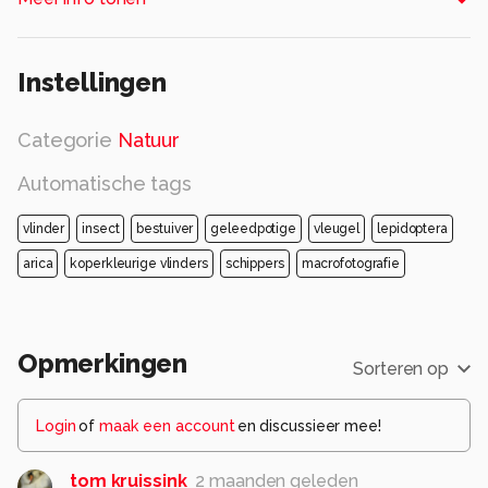
Alle rechten voorbehouden
Instellingen
Categorie
Natuur
Automatische tags
vlinder
insect
bestuiver
geleedpotige
vleugel
lepidoptera
arica
koperkleurige vlinders
schippers
macrofotografie
Opmerkingen
Sorteren op
Login
of
maak een account
en discussieer mee!
tom kruissink
2 maanden geleden