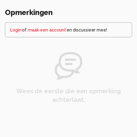
Opmerkingen
Login
of
maak een account
en discussieer mee!
Wees de eerste die een opmerking
achterlaat.