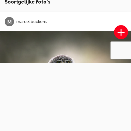
Soortgelijke foto's
M
marcel.buckens
Boomkikker
3
0