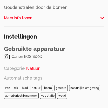
Goudenstralen door de bomen
Alle rechten voorbehouden
Meer info tonen
Instellingen
Gebruikte apparatuur
Canon EOS 800D
Categorie
Natuur
Automatische tags
zon
tak
blad
natuur
boom
groente
natuurlijke omgeving
atmosferisch fenomeen
vegetatie
woud