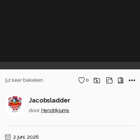
52
keer bekeken
0
Jacobsladder
door
Hendrikjurrie
2 juni, 2026