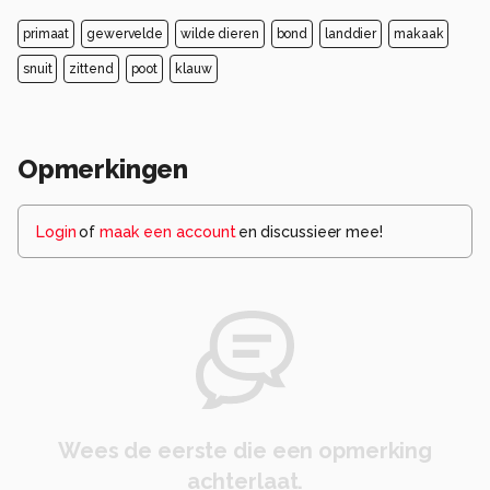
primaat
gewervelde
wilde dieren
bond
landdier
makaak
snuit
zittend
poot
klauw
Opmerkingen
Login
of
maak een account
en discussieer mee!
Wees de eerste die een opmerking
achterlaat.