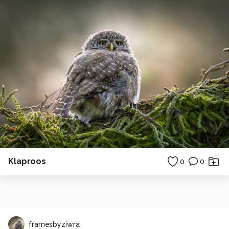
Klaproos
0
0
framesbyziwra