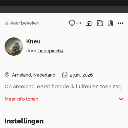
75
keer bekeken
20
Kneu
door
Lienepien64
Ameland
,
Nederland
2 juni, 2026
Op Ameland, eerst hoorde ik fluiten en toen zag
ik m..prachtig ook weer.
Meer info tonen
Alle rechten voorbehouden
Instellingen