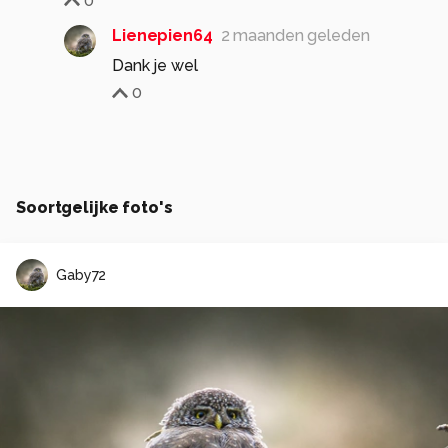
0
Lienepien64
2 maanden geleden
Dank je wel
0
Soortgelijke foto's
Gaby72