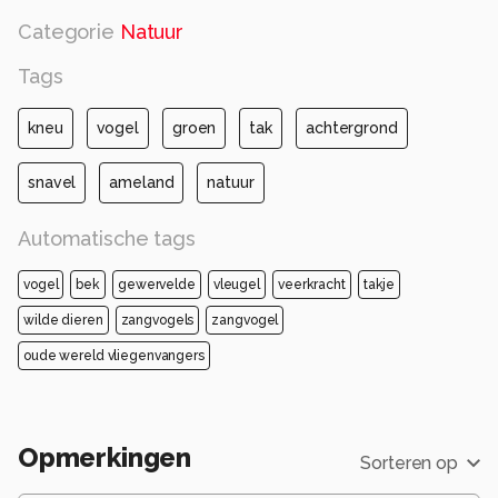
Categorie
Natuur
Tags
kneu
vogel
groen
tak
achtergrond
snavel
ameland
natuur
Automatische tags
vogel
bek
gewervelde
vleugel
veerkracht
takje
wilde dieren
zangvogels
zangvogel
oude wereld vliegenvangers
Opmerkingen
Sorteren op