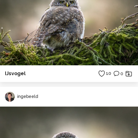
IJsvogel
10
0
ingebeeld