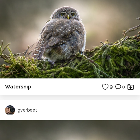
Watersnip
9
0
gverbeet