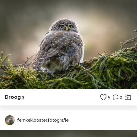
Droog 3
5
0
femkeklooster.fotografie