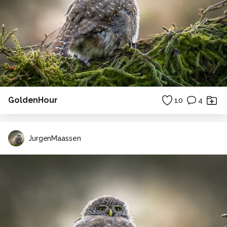
GoldenHour
10
4
JurgenMaassen