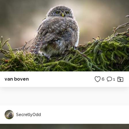
van boven
6
1
SecretlyOdd