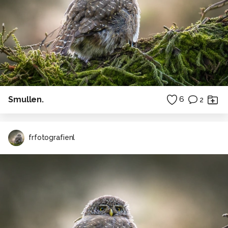
Smullen.
6
2
frfotografienl