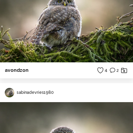
avondzon
4
2
sabinadevries1980