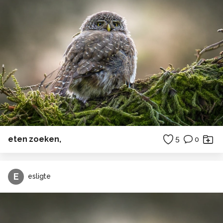
eten zoeken,
5
0
E
esligte