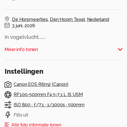
De Horsmeertjes
,
Den Hoorn Texel
,
Nederland
3 juni, 2026
In vogelvlucht......
Alle rechten voorbehouden
Meer info tonen
Instellingen
Canon EOS R6m2
(
Canon
)
RF100-500mm F4.5-7.1 L IS USM
ISO 800 ·
ƒ/7.1 ·
1/1000s ·
500mm
Flits uit
Alle foto informatie tonen