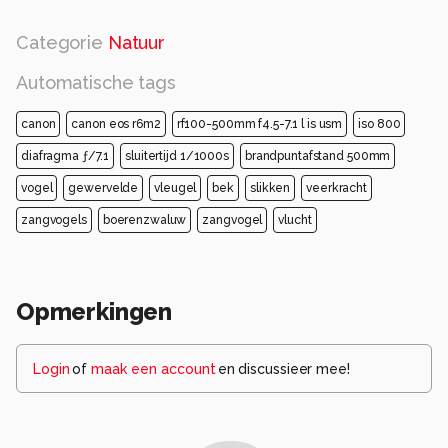
Categorie
Natuur
Automatische tags
canon
canon eos r6m2
rf100-500mm f4.5-7.1 l is usm
iso 800
diafragma ƒ/7.1
sluitertijd 1/1000s
brandpuntafstand 500mm
vogel
gewervelde
vleugel
bek
slikken
veerkracht
zangvogels
boerenzwaluw
zangvogel
vlucht
Opmerkingen
Login
of
maak een account
en discussieer mee!