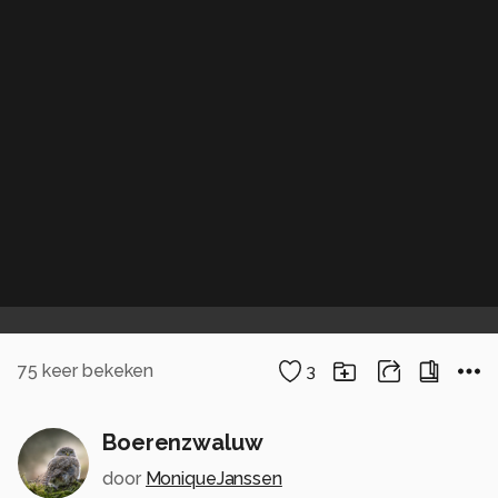
75
keer bekeken
3
Boerenzwaluw
door
MoniqueJanssen