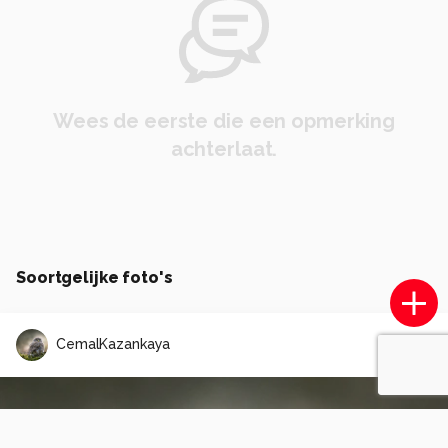
Wees de eerste die een opmerking
achterlaat.
Soortgelijke foto's
CemalKazankaya