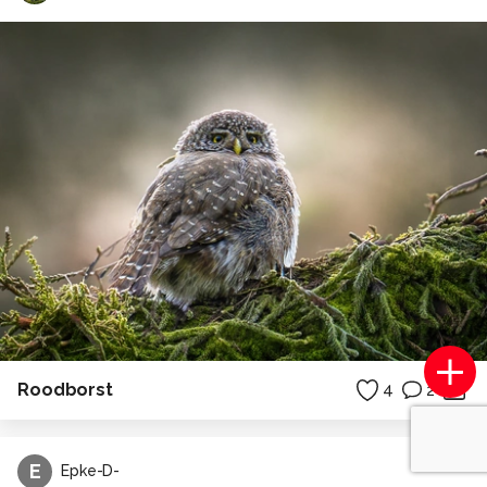
Roodborst
4
2
E
Epke-D-