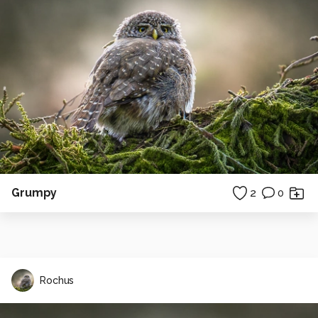
Grumpy
2
0
Rochus