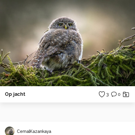
Op jacht
3
0
CemalKazankaya