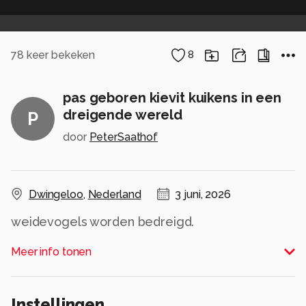
78
keer bekeken
8
pas geboren kievit kuikens in een
dreigende wereld
P
door
PeterSaathof
Dwingeloo
,
Nederland
3 juni, 2026
weidevogels worden bedreigd.
Met een rieten mandje wordt geprobeerd het
Meer info tonen
Alle rechten voorbehouden
Instellingen