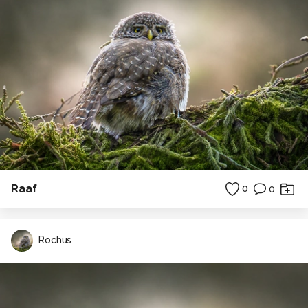
Raaf
0
0
Rochus