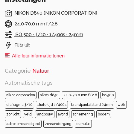
NIKON D850
(
NIKON CORPORATION
)
24.0-70.0 mm f/2.8
ISO 500 ·
ƒ/10 ·
1/400s ·
24mm
Flits uit
Alle foto informatie tonen
Categorie
Natuur
Automatische tags
nikon corporation
nikon d850
24.0-70.0 mm f/2.8
iso 500
diafragma ƒ/10
sluitertijd 1/400s
brandpuntafstand 24mm
wolk
zonlicht
veld
landbouw
avond
schemering
bodem
astronomisch object
zonsondergang
cumulus