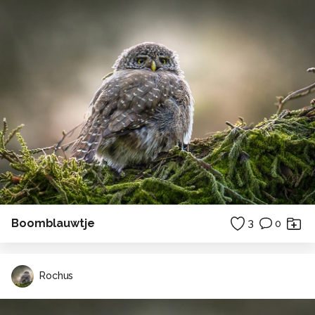
Boomblauwtje
3
0
Rochus