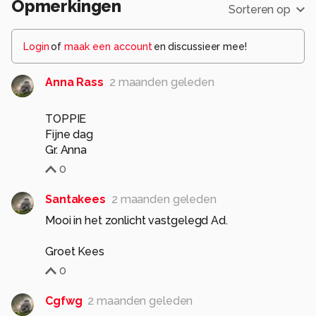
Opmerkingen
Sorteren op
Login
of
maak een account
en discussieer mee!
Anna Rass
2 maanden geleden
TOPPIE
Fijne dag
Gr. Anna
0
Santakees
2 maanden geleden
Mooi in het zonlicht vastgelegd Ad.
Groet Kees
0
Cgfwg
2 maanden geleden