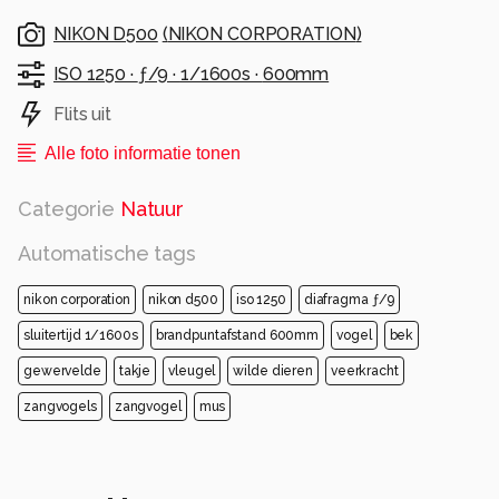
NIKON D500
(
NIKON CORPORATION
)
ISO 1250 ·
ƒ/9 ·
1/1600s ·
600mm
Flits uit
Alle foto informatie tonen
Categorie
Natuur
Automatische tags
nikon corporation
nikon d500
iso 1250
diafragma ƒ/9
sluitertijd 1/1600s
brandpuntafstand 600mm
vogel
bek
gewervelde
takje
vleugel
wilde dieren
veerkracht
zangvogels
zangvogel
mus