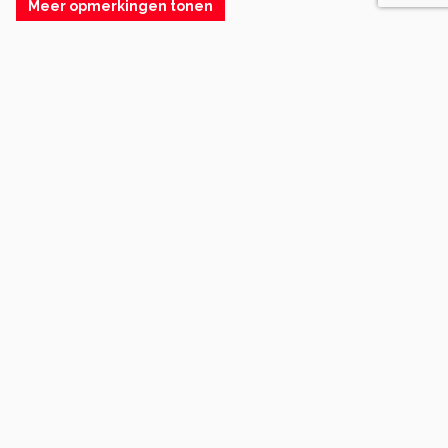
Meer opmerkingen tonen
Soortgelijke foto's
nelly-nolte