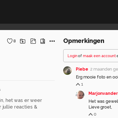
Opmerkingen
8
Login
of
maak een account
Piebe
2 maanden ge
Erg mooie foto en oo
1
6
Marjonvander
n, het was er weer
Het was geweldi
 jullie reacties &
Lieve groet,
0