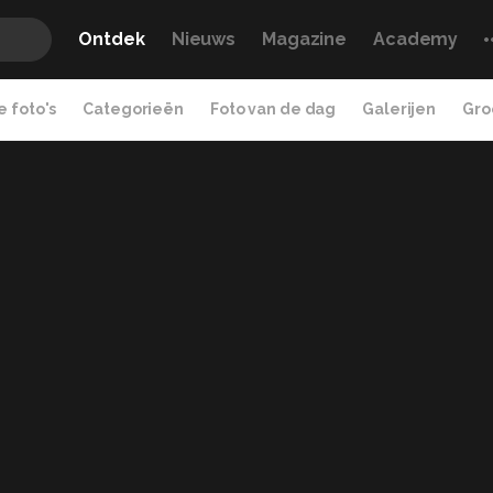
Ontdek
Nieuws
Magazine
Academy
 foto's
Categorieën
Foto van de dag
Galerijen
Gro