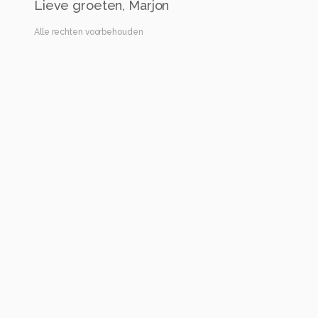
Lieve groeten, Marjon
Alle rechten voorbehouden
Instellingen
NIKON Z 7_2
(
NIKON CORPORATION
)
NIKKOR Z MC 105mm f/2.8 VR S
ISO 320 ·
ƒ/5.6 ·
1/800s ·
105mm
Flits uit
Alle foto informatie tonen
Categorie
Natuur
Automatische tags
nikon corporation
nikon z 7_2
nikkor z mc 105mm f/2.8 vr s
iso 