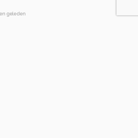
en geleden
aakt en netjes vastgelegd.
Vegt1967
2 maanden geleden
ees, het is 'n heerlijke plek.
geleden
ier fraai gepresenteerd.