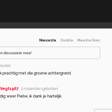
Nieuwste
Oudste
Meeste likes
en discussieer mee!
leden
k prachtig met die groene achtergrond.
Vegt1967
2 maanden geleden
g weer Piebe, ik dank je hartelijk.