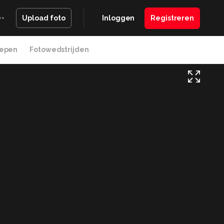
Inloggen
Registreren
Upload foto
epen
Fotowedstrijden