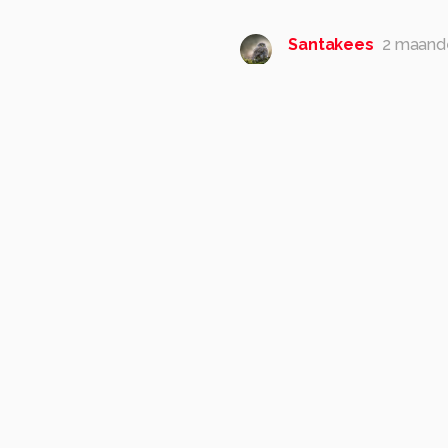
Santakees
2 maand
Goed gebruik van gem
Groet Kees
1
Marjonvander
Ik dank je wel K
Lieve groet,
0
hvr2105
2 maanden 
Een mooie bloem en h
groet, Herman
1
320
diafragma ƒ/5.6