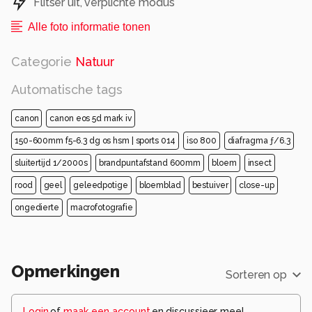
Flitser uit, verplichte modus
Alle foto informatie tonen
Categorie
Natuur
Automatische tags
canon
canon eos 5d mark iv
150-600mm f5-6.3 dg os hsm | sports 014
iso 800
diafragma ƒ/6.3
sluitertijd 1/2000s
brandpuntafstand 600mm
bloem
insect
rood
geel
geleedpotige
bloemblad
bestuiver
close-up
ongedierte
macrofotografie
Opmerkingen
Sorteren op
Login
of
maak een account
en discussieer mee!