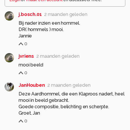
j.bosch.01
2 maanden geleden
Bij nader inzien een hommel.
DR( hommels ) mooi.
Jannie
0
jvriens
2 maanden geleden
mooi beeld
0
JanHouben
2 maanden geleden
Deze Aardhommel, die een Klaproos nadert, heel
mooi in beeld gebracht.
Goede compositie, belichting en scherpte.
Groet, Jan
0