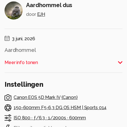
Aardhommel dus
door
EJH
3 juni, 2026
Aardhommel
Alle rechten voorbehouden
Meer info tonen
Instellingen
Canon EOS 5D Mark IV
(
Canon
)
150-600mm F5-6.3 DG OS HSM | Sports 014
ISO 800 ·
ƒ/6.3 ·
1/2000s ·
600mm