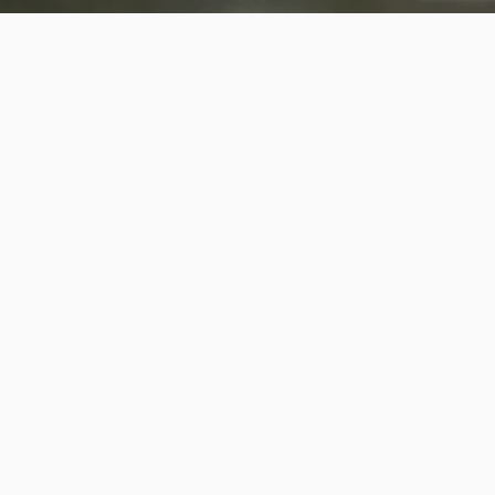
Blauwborstamazilia in vlucht
0
0
Edith.