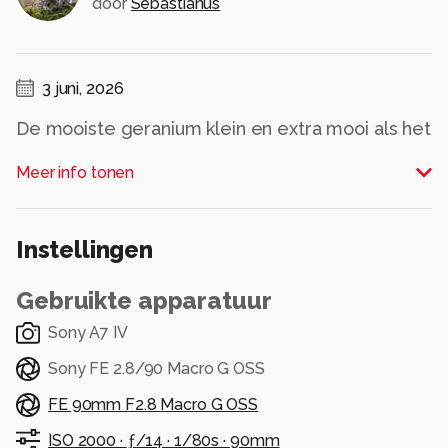
door
Sebastianus
3 juni, 2026
De mooiste geranium klein en extra mooi als het
geregend heeft.
Meer info tonen
Alle rechten voorbehouden
Instellingen
Gebruikte apparatuur
Sony A7 IV
Sony FE 2.8/90 Macro G OSS
FE 90mm F2.8 Macro G OSS
ISO 2000 ·
ƒ/14 ·
1/80s ·
90mm