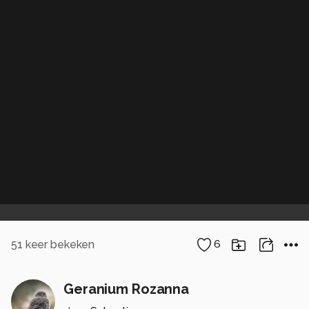
51
keer bekeken
6
Geranium Rozanna