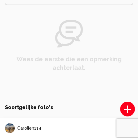
Wees de eerste die een opmerking
achterlaat.
Soortgelijke foto's
Carolien114