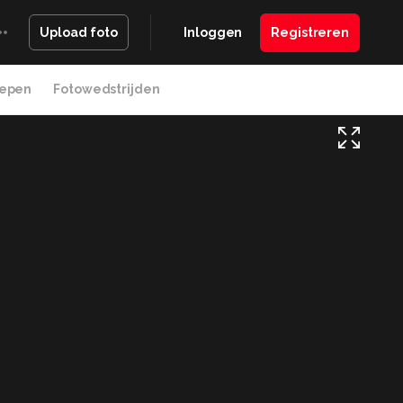
Inloggen
Registreren
Upload foto
epen
Fotowedstrijden