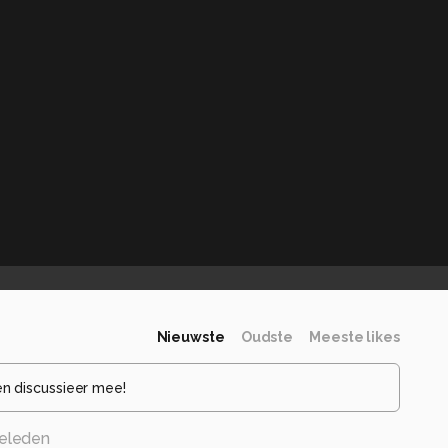
Nieuwste
Oudste
Meeste likes
en discussieer mee!
eleden