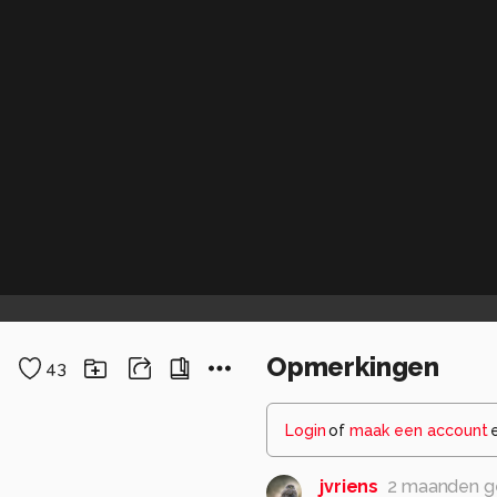
Opmerkingen
43
Login
of
maak een account
jvriens
2 maanden g