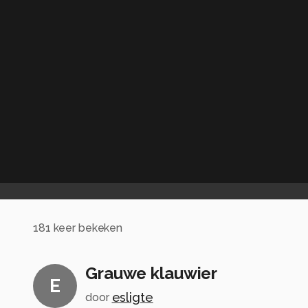
181
keer bekeken
Grauwe klauwier
E
esligte
door