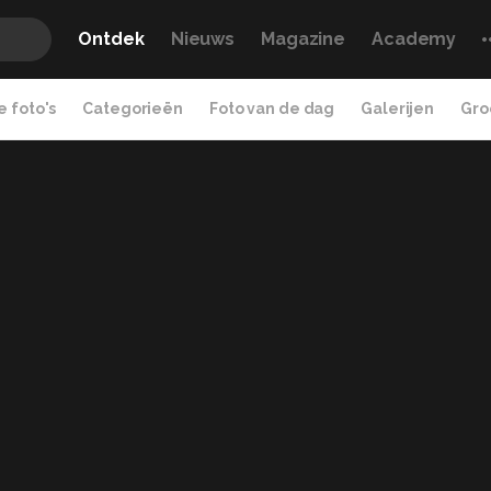
Ontdek
Nieuws
Magazine
Academy
 foto's
Categorieën
Foto van de dag
Galerijen
Gro