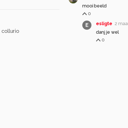
mooi beeld
0
esligte
2 maa
E
collurio
0
Roger-65
2 maande
R
Een mooie waarnemin
0
esligte
2 maa
E
0
rt
zangvogel
zangvogels
JanHouben
2 maan
Een mooie natuurfoto