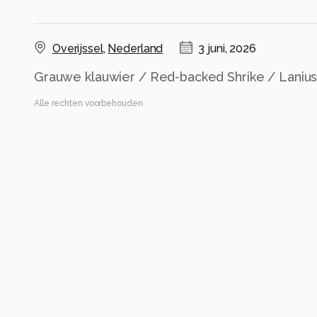
Overijssel
,
Nederland
3 juni, 2026
Grauwe klauwier / Red-backed Shrike / Lanius 
Alle rechten voorbehouden
Instellingen
Categorie
Natuur
Automatische tags
vogel
bek
gewervelde
vleugel
klauwier
veerkracht
staa
oude wereld vliegenvangers