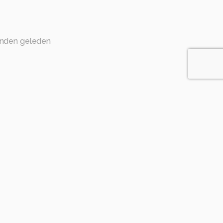
nden geleden
n geleden
g en mooi vastgelegd.
nden geleden
den geleden
 van een Grauwe klauwier.