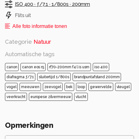
ISO 400 ·
ƒ/7.1 ·
1/800s ·
200mm
Flits uit
Alle foto informatie tonen
Categorie
Natuur
Automatische tags
canon
canon eos r5
rf70-200mm f4 l is usm
iso 400
diafragma ƒ/7.1
sluitertijd 1/800s
brandpuntafstand 200mm
vogel
meeuwen
zeevogel
bek
loop
gewervelde
vleugel
veerkracht
europese zilvermeeuw
vlucht
Opmerkingen