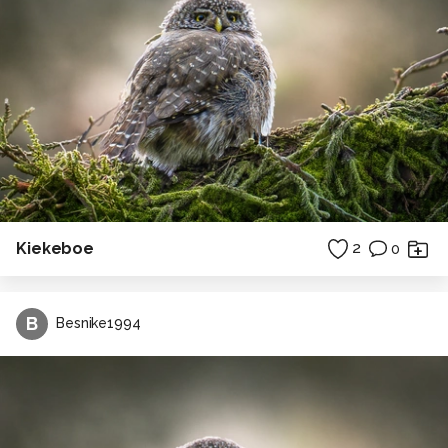
Kiekeboe
2
0
B
Besnike1994