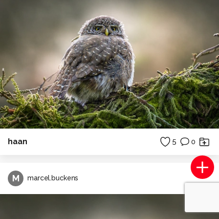
haan
5
0
M
marcel.buckens