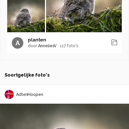
planten
A
door
AnneliesV
·
117 foto's
Soortgelijke foto's
AdtenHoopen