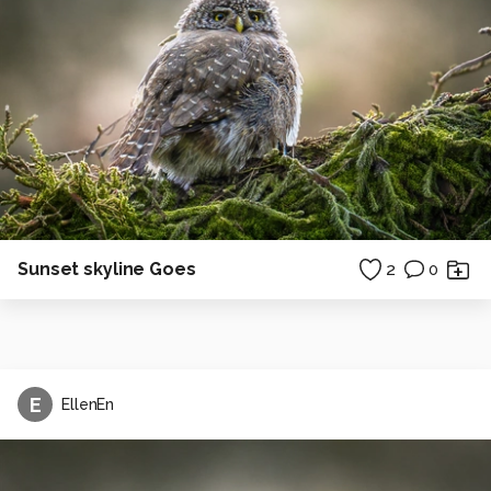
Sunset skyline Goes
2
0
E
EllenEn