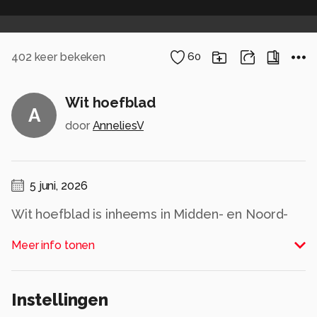
402
keer bekeken
60
Wit hoefblad
A
door
AnneliesV
5 juni, 2026
Wit hoefblad is inheems in Midden- en Noord-
Europa, in Nederland en België zeer zeldzaam.
Meer info tonen
De vindplaatsen zijn waarschijnlijk overblijfselen
van gecultiveerde planten. In Duitsland, langs de
bovenloop van de Roer, bevinden zich nog wilde
Instellingen
populaties.