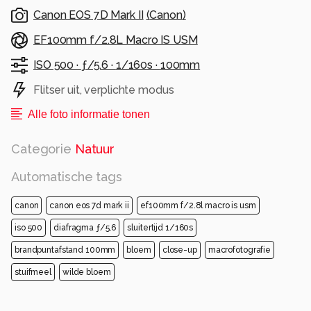
Canon EOS 7D Mark II
(
Canon
)
Alle rechten voorbehouden
EF100mm f/2.8L Macro IS USM
ISO 500 ·
ƒ/5.6 ·
1/160s ·
100mm
Flitser uit, verplichte modus
Alle foto informatie tonen
Categorie
Natuur
Automatische tags
canon
canon eos 7d mark ii
ef100mm f/2.8l macro is usm
iso 500
diafragma ƒ/5.6
sluitertijd 1/160s
brandpuntafstand 100mm
bloem
close-up
macrofotografie
stuifmeel
wilde bloem