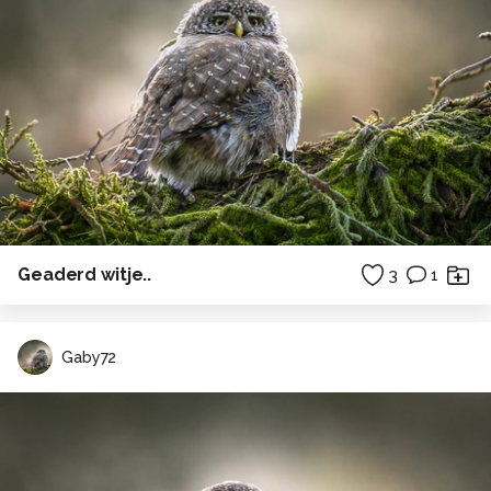
Geaderd witje..
3
1
Gaby72