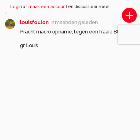
Login
of
maak een account
en discussieer mee!
louisfoulon
2 maanden geleden
Pracht macro opname, tegen een fraaie BG!
gr Louis
0
esligte
2 maanden geleden
E
0
jvriens
2 maanden geleden
mooi macrobeeld
0
esligte
2 maanden geleden
E
dank je wel