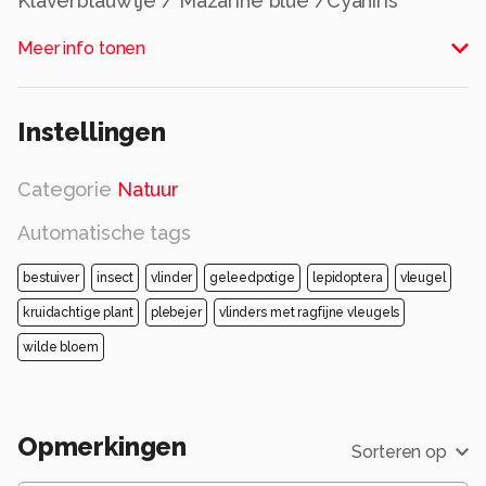
Klaverblauwtje / Mazarine blue /Cyaniris
semiargus
Meer info tonen
Alle rechten voorbehouden
Instellingen
Categorie
Natuur
Automatische tags
bestuiver
insect
vlinder
geleedpotige
lepidoptera
vleugel
kruidachtige plant
plebejer
vlinders met ragfijne vleugels
wilde bloem
Opmerkingen
Sorteren op