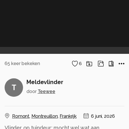
65
keer bekeken
6
Meldevlinder
T
door
Teewee
Romont
,
Montreuillon
,
Frankrijk
6 juni, 2026
Vlinder op tuindeur; mocht wel wat aan