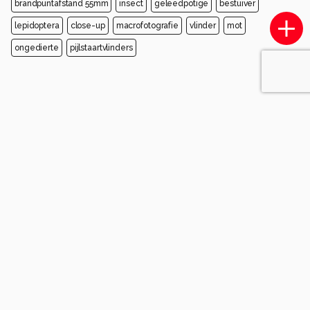
brandpuntafstand 55mm
insect
geleedpotige
bestuiver
lepidoptera
close-up
macrofotografie
vlinder
mot
ongedierte
pijlstaartvlinders
Opmerkingen
Login
of
maak een account
en discussieer mee!
Wees de eerste die een opmerking
achterlaat.