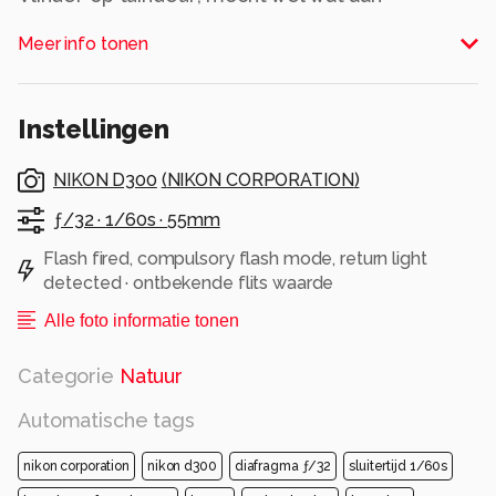
gebeuren was het advies
Meer info tonen
Alle rechten voorbehouden
Instellingen
NIKON D300
(
NIKON CORPORATION
)
ƒ/32 ·
1/60s ·
55mm
Flash fired, compulsory flash mode, return light
detected · ontbekende flits waarde
Alle foto informatie tonen
Categorie
Natuur
Automatische tags
nikon corporation
nikon d300
diafragma ƒ/32
sluitertijd 1/60s