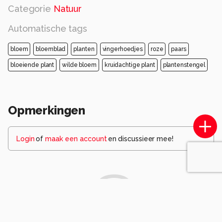
Categorie
Natuur
Automatische tags
bloem
bloemblad
planten
vingerhoedjes
roze
paars
bloeiende plant
wilde bloem
kruidachtige plant
plantenstengel
Opmerkingen
Login
of
maak een account
en discussieer mee!