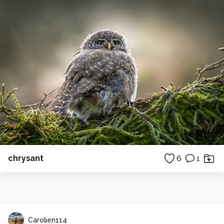
chrysant
6
1
Carolien114