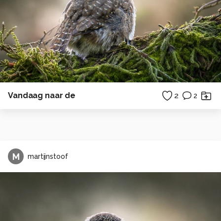
Vandaag naar de
2
2
M
martijnstoof