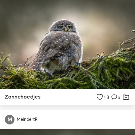
Zonnehoedjes
13
2
M
MeindertR