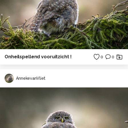
Onheilspellend vooruitzicht !
0
0
AnnekevanVliet