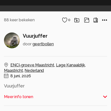
88
keer bekeken
0
Vuurjuffer
door
geertbollen
ENCI-groeve Maastricht
,
Lage Kanaaldijk
,
Maastricht
,
Nederland
8 juni, 2026
Vuurjuffer
Alle rechten voorbehouden
Meer info tonen