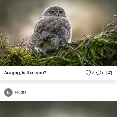
Aragog, is that you?
2
0
E
esligte