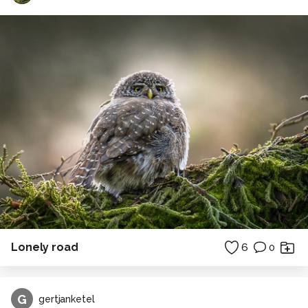
Lonely road
6
0
G
gertjanketel