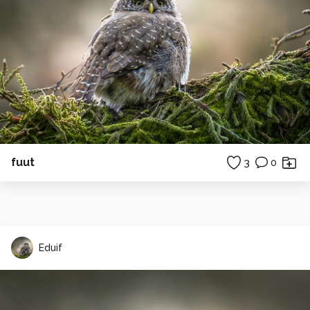
fuut
3
0
Eduif