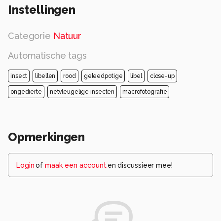
Instellingen
Categorie
Natuur
Automatische tags
insect
libellen
rood
geleedpotige
libel
close-up
ongedierte
netvleugelige insecten
macrofotografie
Opmerkingen
Login
of
maak een account
en discussieer mee!