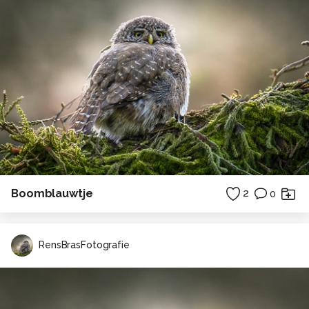
Boomblauwtje
2
0
RensBrasFotografie