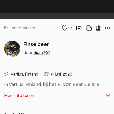
81
keer bekeken
17
Finse beer
door
Bjorn399
Vartius
,
Finland
9 juni, 2026
In Vartius, Finland, bij het Brown Bear Centre
weer onvergetelijke ervaringen gehad met
Meer info tonen
bruine beren. Die soms wel heel erg dichtbij
komen, tot maar een paar meter van de
observatiehutten. Deze konden we bijna ruiken;