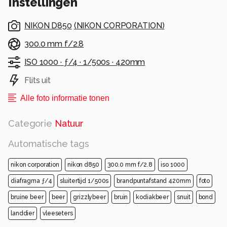
Instellingen
de beer ons waarschijnlijk nog veel beter. En dan
te bedenken dat de scheiding tussen beer en
NIKON D850
(
NIKON CORPORATION
)
fotograaf slechts een dun stukje textiel is.
300.0 mm f/2.8
Alle rechten voorbehouden
ISO 1000 ·
ƒ/4 ·
1/500s ·
420mm
Flits uit
Alle foto informatie tonen
Categorie
Natuur
Automatische tags
nikon corporation
nikon d850
300.0 mm f/2.8
iso 1000
diafragma ƒ/4
sluitertijd 1/500s
brandpuntafstand 420mm
foto
bruine beer
beer
grizzlybeer
bruin
kodiakbeer
snuit
bond
landdier
vleeseters