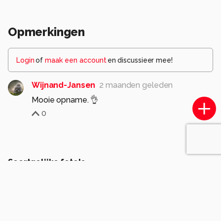
Opmerkingen
Login
of
maak een account
en discussieer mee!
Wijnand-Jansen
2 maanden geleden
Mooie opname. 👌
0
Soortgelijke foto's
Leotukker