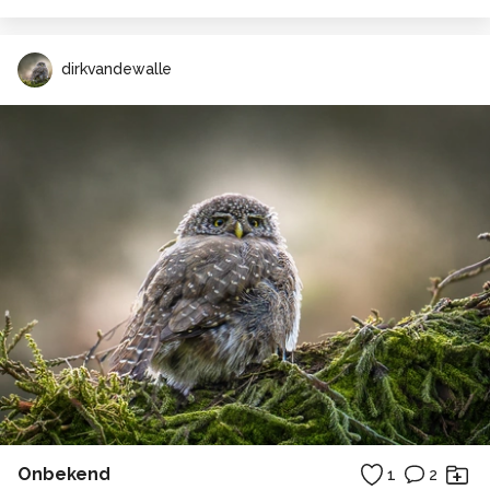
dirkvandewalle
Onbekend
1
2