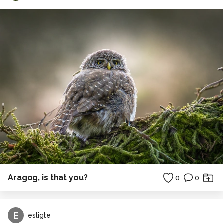
Aragog, is that you?
0
0
E
esligte