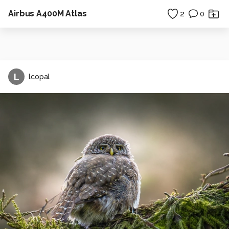
Airbus A400M Atlas
2
0
L
lcopal