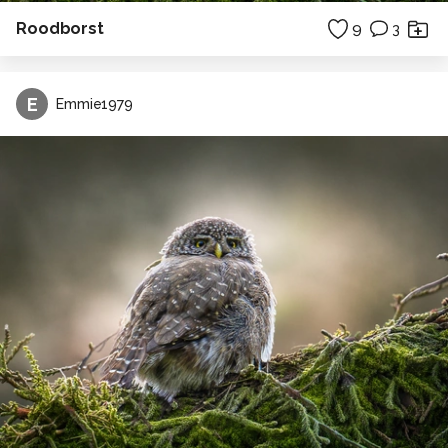
Roodborst
9
3
E
Emmie1979