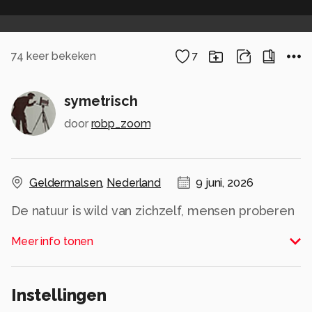
74
keer bekeken
7
symetrisch
door
robp_zoom
Geldermalsen
,
Nederland
9 juni, 2026
De natuur is wild van zichzelf, mensen proberen
er iets moois van te maken. Maar dat lukt altijd
Meer info tonen
maar voor eventjes.
Alle rechten voorbehouden
Instellingen