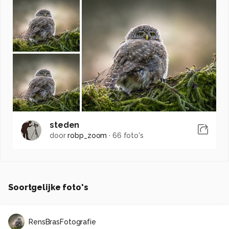
steden
door
robp_zoom
·
66 foto's
Soortgelijke foto's
RensBrasFotografie