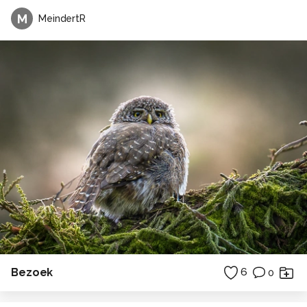
M
MeindertR
Bezoek
6
0