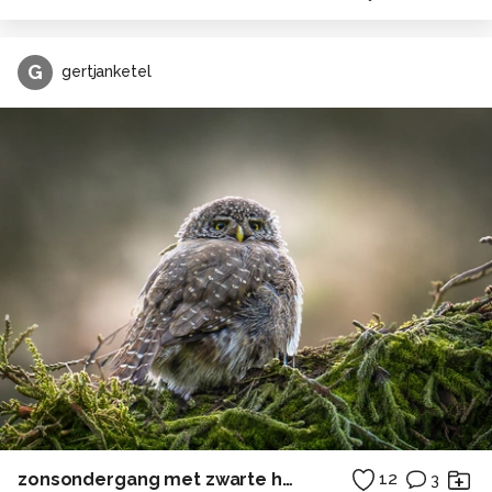
G
gertjanketel
zonsondergang met zwarte heidelibel
12
3