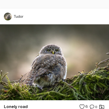
Tudor
Lonely road
6
0