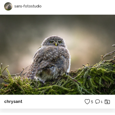
sans-fotostudio
chrysant
5
1