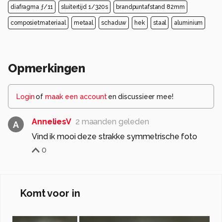
diafragma ƒ/11
sluitertijd 1/320s
brandpuntafstand 82mm
composietmateriaal
metaal
schaduw
hek
staal
aluminium
Opmerkingen
Login
of
maak een account
en discussieer mee!
AnneliesV
2 maanden geleden
A
Vind ik mooi deze strakke symmetrische foto
0
Komt voor in