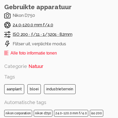
Gebruikte apparatuur
Nikon D750
24.0-120.0 mm f/4.0
ISO 200 ·
ƒ/11 ·
1/320s ·
82mm
Flitser uit, verplichte modus
Alle foto informatie tonen
Categorie
Natuur
Tags
aanplant
bloei
industrieterrein
Automatische tags
nikon corporation
nikon d750
24.0-120.0 mm f/4.0
iso 200