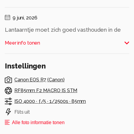
9 juni, 2026
Lantaarntje moet zich goed vasthouden in de
stevige wind.
Meer info tonen
Alle rechten voorbehouden
Instellingen
Canon EOS R7
(
Canon
)
RF85mm F2 MACRO IS STM
ISO 4000 ·
ƒ/5 ·
1/2500s ·
85mm
Flits uit
Alle foto informatie tonen