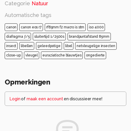
Categorie
Natuur
Automatische tags
canon
canon eos r7
rf85mm f2 macro is stm
iso 4000
diafragma ƒ/5
sluitertijd 1/2500s
brandpuntafstand 85mm
insect
libellen
geleedpotige
libel
netvleugelige insecten
close-up
vleugel
euraziatische blauwtjes
ongedierte
Opmerkingen
Login
of
maak een account
en discussieer mee!