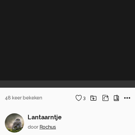
48
keer bekeken
3
Lantaarntje
door
Rochus